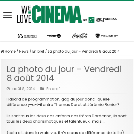
Home
/
News
/
En bref
/
La photo du jour – Vendredi 8 août 2014
La photo du jour – Vendredi
8 août 2014
août 8, 2014
En bref
Hasard de programmation, gag du jour donc : quelle
différence y-a-t-il entre Thomas Doret et Jérémie Renier?
Ils sont tous les deux des enfants des frères Dardenne, ils sont
tous les deux charismatiques et talentueux, mais….
(cela dit, dans la vraie vie, il n’y a pas de différence de taille)