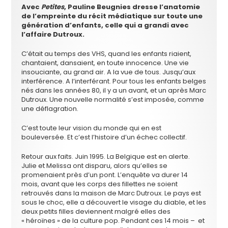
Avec
Petites
, Pauline Beugnies dresse l’anatomie
de l’empreinte du récit médiatique sur toute une
génération d’enfants, celle qui a grandi avec
l’affaire Dutroux.
C’était au temps des VHS, quand les enfants riaient,
chantaient, dansaient, en toute innocence. Une vie
insouciante, au grand air. A la vue de tous. Jusqu’aux
interférence. A l’interférant. Pour tous les enfants belges
nés dans les années 80, il y a un avant, et un après Marc
Dutroux. Une nouvelle normalité s’est imposée, comme
une déflagration.
C’est toute leur vision du monde qui en est
bouleversée. Et c’est l’histoire d’un échec collectif.
Retour aux faits. Juin 1995. La Belgique est en alerte.
Julie et Melissa ont disparu, alors qu’elles se
promenaient près d’un pont. L’enquête va durer 14
mois, avant que les corps des fillettes ne soient
retrouvés dans la maison de Marc Dutroux. Le pays est
sous le choc, elle a découvert le visage du diable, et les
deux petits filles deviennent malgré elles des
« héroïnes » de la culture pop. Pendant ces 14 mois – et