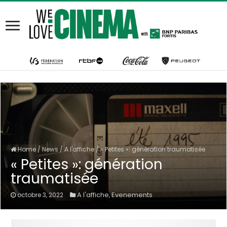
Home
/
News
/
A l'affiche
/
« Petites »: génération traumatisée
« Petites »: génération
traumatisée
A l'affiche
Evenements
octobre 3, 2022
,