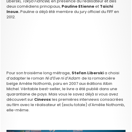
Liberski,
Tokyo Fiancée,
en présence du réalisateur et des
deux comédiens principaux,
Pauline Etienne
et
Taichi
Inoue.
Pauline a déjà été membre du jury officiel du FIFF en
2012.
Pour son troisième long métrage,
Stefan Liberski
a choisi
d’adapter le roman
Ni d’Eve ni d’Adam
de la romancière
belge Amélie Nothomb, paru en 2007 aux éditions Albin
Michel. Véritable best-seller, le livre a été publié dans une
quarantaine de pays. Mais vous le savez déjà si vous avez
découvert sur
Cinevox
les premières interviews consacrées
au film avec le réalisateur et (exclu totale) d’Amélie Nothomb,
elle-même.