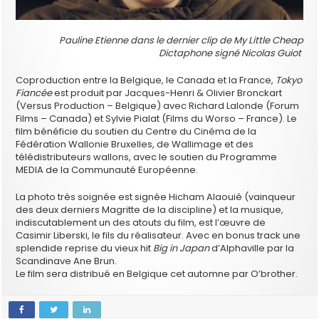
Pauline Etienne dans le dernier clip de My Little Cheap
Dictaphone signé Nicolas Guiot
Coproduction entre la Belgique, le Canada et la France,
Tokyo
Fiancée
est produit par Jacques-Henri & Olivier Bronckart
(Versus Production – Belgique) avec Richard Lalonde (Forum
Films – Canada) et Sylvie Pialat (Films du Worso – France). Le
film bénéficie du soutien du Centre du Cinéma de la
Fédération Wallonie Bruxelles, de Wallimage et des
télédistributeurs wallons, avec le soutien du Programme
MEDIA de la Communauté Européenne.
La photo très soignée est signée Hicham Alaouié (vainqueur
des deux derniers Magritte de la discipline) et la musique,
indiscutablement un des atouts du film, est l’œuvre de
Casimir Liberski, le fils du réalisateur. Avec en bonus track une
splendide reprise du vieux hit
Big in Japan
d’Alphaville par la
Scandinave Ane Brun.
Le film sera distribué en Belgique cet automne par O’brother.