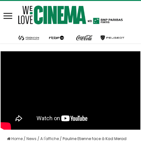
Home
/
News
/
A l'affiche
/
Pauline Etienne face à Kad Merad