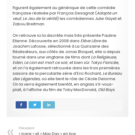
Figurent également au générique de cette comédie
française réalisée par François Desagnat (
Adopte un
veuf, Le Jeu de la vérité
) les comédiennes Julie Gayet et
Zabou Breitman.
On retrouve ici la discrète mais très présente Pauline
Etienne. Découverte en 2008 dans
Elève Libre
de
Joachim Lafosse, sélectionné à La Quinzaine des
Réalisateurs, aux côtés de Jonas Bloquet, elle a depuis
tourné dans une vingtaine de films dont
La Religieuse,
Eden, Le Lion est mort ce soir
, et bien sûr
Tokyo Fiancée
,
et on l’a également retrouvée dans les trois premières
saisons de la percutante série d’Eric Rochant,
Le Bureau
des Légendes
, où elle tient le rôle de Cécile Delorme.
On la verra également bientôt, en anglais s’il-vous-
plait, à l’affiche du film de Toby MacDonald,
Old Boys
.
Précedent
« Icare » et « May Day » en lice