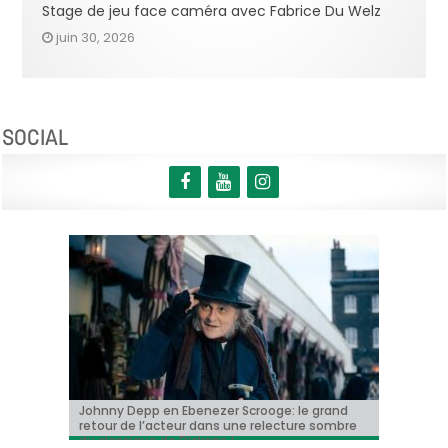
Stage de jeu face caméra avec Fabrice Du Welz
juin 30, 2026
SOCIAL
Johnny Depp en Ebenezer Scrooge: le grand
BRIFF 2026: la Compétition belge!
« Coyote vs. Acme », le film maudit de
Capsule #147: « Notre Salut » d’Emmanuel
« Toy Story 5 » franchit le cap du milliard de
retour de l’acteur dans une relecture sombre
Hollywood a enfin une date de sortie !
Marre
dollars et devient le plus grand succès de
du classique de Dickens !
l’année !