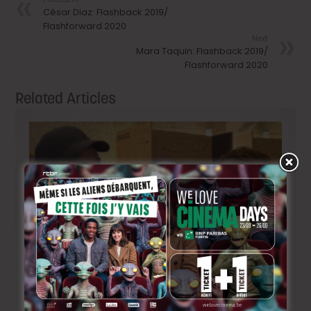
César Diaz: Flashback 2019/
Flashforward 2020
Next
Mara Taquin: Flashback 2019/
Flashforward 2020
Related Articles
BRIFF Express: Tom Adjibi et Adéola Hawna, « Ceci
n’est pas un film français ».
1 jour ago