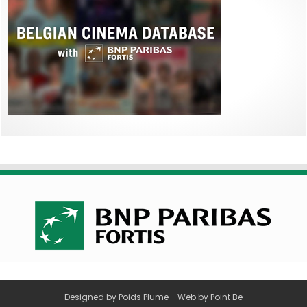
Designed by
Poids Plume
- Web by
Point Be