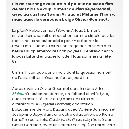
Fin de tournage aujourd’hui pour le nouveau film
de Mathias Gokalp, auteur de
Rien de personnel
,
avec au casting Swann Arlaud et Mélanie Thierry,
mais aussi le comédien belge Olivier Gourmet.
Le pitch? Robert Linhart (Swann Arlaud), brillant
universitaire, se fait embaucher comme simple ouvrier
dans une usine automobile pour y préparer la
révolution. Quand la direction exige des ouvriers des
heures supplémentaires non payées, il entrevoit enfin
la possibilité d’engager la lutte. Nous sommes à l’été
68.
Un film historique donc, mais dont le questionnement
de l’acte militant résonne fort aujourd’hui.
Après avoir vu Olivier Gourmet dans la série Arte
Moloch
à l’automne dernier, on l’attend bientôt (vite,
que les salles ré-ouvrent!) dans des films aussi
différents que
Eugénie Grandet
, adaptation
balzacienne de Marc Dugain, avec Valérie Bonneton et
Joséphine Japy; dans une autre adaptation, de Pierre
Lemaître cette fois,
Couleurs de l’incendie
, réalisé par
Clovis Cornillac, avec un sérieux casting (on retrouvera