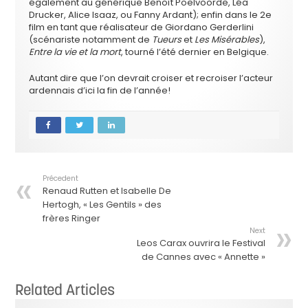
également au générique Benoît Poelvoorde, Léa
Drucker, Alice Isaaz, ou Fanny Ardant); enfin dans le 2e
film en tant que réalisateur de Giordano Gerderlini
(scénariste notamment de
Tueurs
et
Les Misérables
),
Entre la vie et la mort
, tourné l’été dernier en Belgique.
Autant dire que l’on devrait croiser et recroiser l’acteur
ardennais d’ici la fin de l’année!
Précedent
Renaud Rutten et Isabelle De
Hertogh, « Les Gentils » des
frères Ringer
Next
Leos Carax ouvrira le Festival
de Cannes avec « Annette »
Related Articles