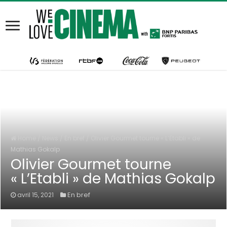
Home
/
News
/
En bref
/
Olivier Gourmet tourne « L’Etabli » de
Mathias Gokalp
Olivier Gourmet tourne
« L’Etabli » de Mathias Gokalp
En bref
avril 15, 2021