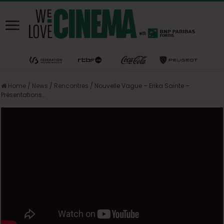
Home
/
News
/
Rencontres
/
Nouvelle Vague – Erika Sainte –
Présentations…