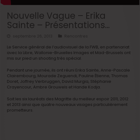
Nouvelle Vague – Erika
Sainte – Présentations…
septembre 26, 2013
Rencontres
Le Service général de l’audiovisuel de la FWB, en partenariat
avec la Libre, Wallonie-Bruxelles Images et Mad-Brussels ont
mis sur pied un shooting très spécial.
Pendant une journée, ils ont réuni Erika Sainte, Anne-Pascale
Clairembourg, Mourade Zeguendi, Pauline Étienne, Thomas
Doret, Joffrey Verbruggen, David Murgia, Stéphanie
Crayencour, Ambre Grouwels et Hande Kodja.
Soit les six lauréats des Magritte du meilleur espoir 2011, 2012
et 2013 ainsi que quatre nouveaux visages particulièrement
prometteurs.