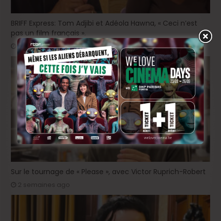
BRIFF Express: Tom Adjibi et Adéola Hawna, « Ceci n’est
pas un film français ».
6 heures ago
Sur le tournage de « Please », avec Victor Ruprich-Robert
2 semaines ago