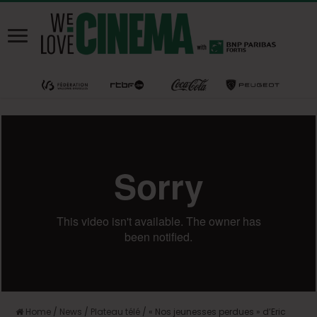
Home
/
News
/
Plateau télé
/
« Nos jeunesses perdues » d’Eric