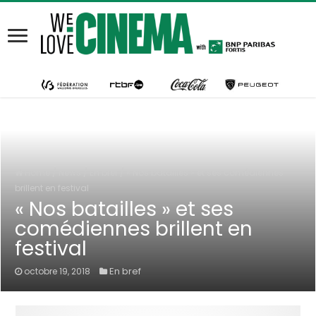
Home
/
News
/
En bref
/
« Nos batailles » et ses comédiennes
brillent en festival
« Nos batailles » et ses
comédiennes brillent en
festival
En bref
octobre 19, 2018