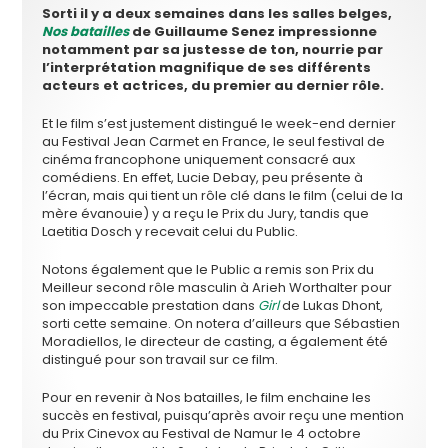
Sorti il y a deux semaines dans les salles belges,
Nos batailles
de Guillaume Senez impressionne
notamment par sa justesse de ton, nourrie par
l’interprétation magnifique de ses différents
acteurs et actrices, du premier au dernier rôle.
Et le film s’est justement distingué le week-end dernier
au Festival Jean Carmet en France, le seul festival de
cinéma francophone uniquement consacré aux
comédiens. En effet, Lucie Debay, peu présente à
l’écran, mais qui tient un rôle clé dans le film (celui de la
mère évanouie) y a reçu le Prix du Jury, tandis que
Laetitia Dosch y recevait celui du Public.
Notons également que le Public a remis son Prix du
Meilleur second rôle masculin à Arieh Worthalter pour
son impeccable prestation dans
Girl
de Lukas Dhont,
sorti cette semaine. On notera d’ailleurs que Sébastien
Moradiellos, le directeur de casting, a également été
distingué pour son travail sur ce film.
Pour en revenir à Nos batailles, le film enchaine les
succès en festival, puisqu’après avoir reçu une mention
du Prix Cinevox au Festival de Namur le 4 octobre