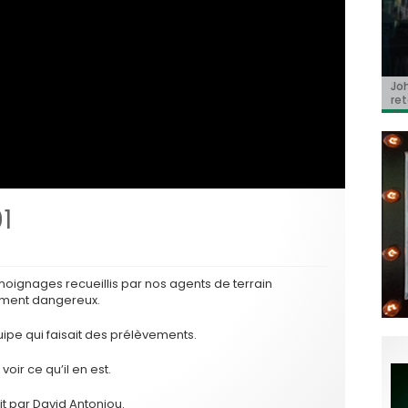
Jo
BRI
« C
Ca
« T
ret
Hol
Ma
dol
du 
l’a
1
moignages recueillis par nos agents de terrain
tement dangereux.
pe qui faisait des prélèvements.
oir ce qu’il en est.
it par David Antoniou.