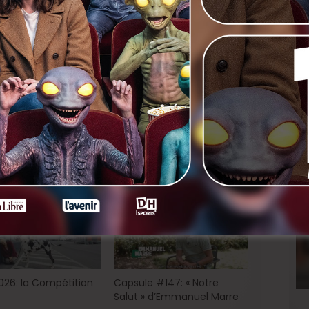
Fabrizio Rongione…
nkedIn
Next
Justine Louis – Nous Quatre –
Son personnage
2026: la Compétition
Capsule #147: « Notre
Salut » d’Emmanuel Marre