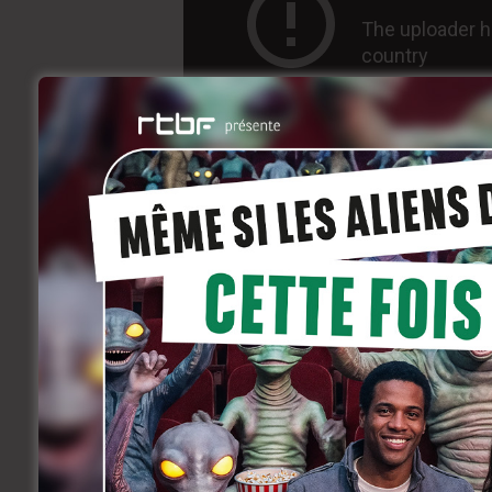
Natacha Régnier e
Le fils de Joseph
juillet 20, 2016
Coming soon
Vincent, un adolescent, a été élevé ave
de lui révéler le nom de son père. Vincen
cynique, Oscar Pormenor. Le jeune hom
sa rencontre avec Joseph, un homme un 
sa mère