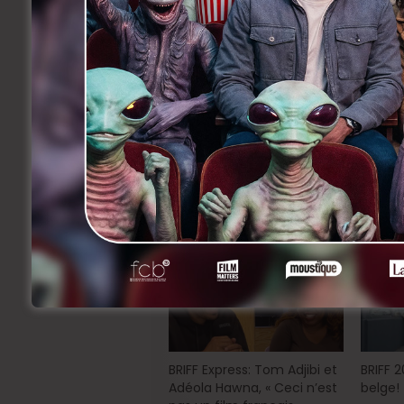
Un film d’Eugène Green
Avec Victor Ezenfis,
Natacha Régnier, 
Sortie le 20 juillet
Facebook
Twitter
Li
Share
Précedent
Les Survivants – Luc Jabon – Le
pitch
Related Articles
BRIFF Express: Tom Adjibi et
BRIFF 
Adéola Hawna, « Ceci n’est
belge!