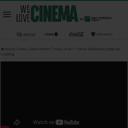
Home
/
News
/
Rencontres
/
Vijay and I – Tania Garbarski parle du
casting