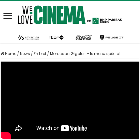
Home
/
News
/
En bref
/
Moroccan Gigolos – le menu spécial