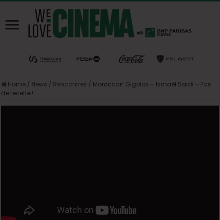
Home
/
News
/
Rencontres
/
Moroccan Gigolos – Ismaël Saidi – Pas
de recette !