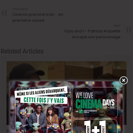
Précedent
Cinevox prend le train… en
première classe
Next
Vijay and I – Patricia Arquette
évoque son personnage
Related Articles
BRIFF Express: Tom Adjibi et Adéola Hawna, « Ceci n’est