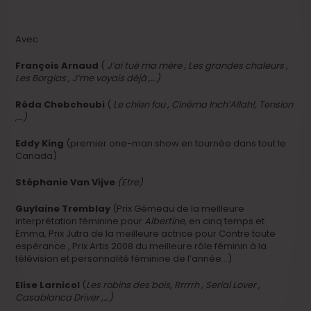
Avec
François Arnaud
(
J’ai tué ma mère , Les grandes chaleurs ,
Les Borgias , J’me voyais déjà ,…)
Réda Chebchoubi
(
Le chien fou , Cinéma Inch’Allah!, Tension
,…)
Eddy King
(premier one-man show en tournée dans tout le
Canada)
Stéphanie Van Vijve
(Etre)
Guylaine Tremblay
(Prix Gémeau de la meilleure
interprétation féminine pour
Albertine,
en cinq temps et
Emma, Prix Jutra de la meilleure actrice pour Contre toute
espérance , Prix Artis 2008 du meilleure rôle féminin à la
télévision et personnalité féminine de l’année…)
Elise Larnicol
(
Les robins des bois, Rrrrrh , Serial Lover ,
Casablanca Driver ,…)