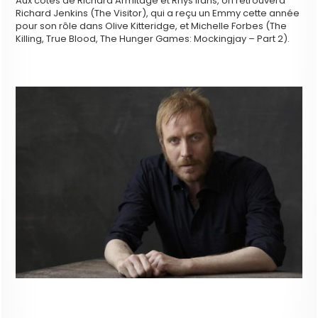
Aux côtés de Richard Armitage et Rhys Ifans, on retrouvera
Richard Jenkins (The Visitor), qui a reçu un Emmy cette année
pour son rôle dans Olive Kitteridge, et Michelle Forbes (The
Killing, True Blood, The Hunger Games: Mockingjay – Part 2).