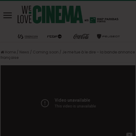
Home
/
News
/
Coming soon
/
Je me tue à le dire – la bande annonce
française