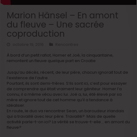
Marion Hänsel – En amont
du fleuve – Une sacrée
coproduction
octobre 19, 2016
Rencontres
À bord d’un petit rafiot, Homer et Joé, la cinquantaine,
remontent un fleuve quelque part en Croatie
Jusqu’au décès, récent, de leur père, chacun ignorait tout de
l’existence de l’autre.
Pourtant, ils sont demi-frères. S’ils sont ici, c’est pour essayer
de comprendre qui était vraiment leur géniteur. Homer l’a
connu, il a même vécu avec lui. Joé a, lui, été élevé par sa
mère et ignore tout de cet homme qu’il a tendance à
idéaliser.
En route, le duo va rencontrer Sean, un baroudeur irlandais
qui a travaillé avec leur père. Travaillé? Mais de quelle
activité parle-t-on ici? La vérité se trouve-t-elle… en amont du
fleuve?