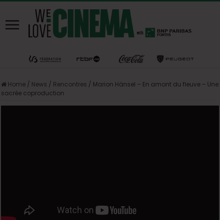
Home
/
News
/
Rencontres
/
Marion Hänsel – En amont du fleuve – Une
sacrée coproduction