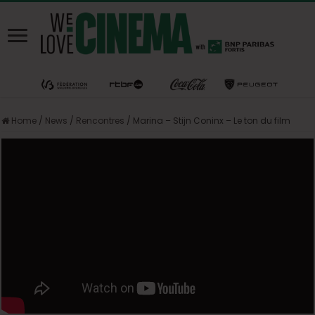
Home
/
News
/
Rencontres
/
Marina – Stijn Coninx – Le ton du film