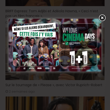
BRIFF Express: Tom Adjibi et Adéola Hawna, « Ceci n’est
pas un film français ».
22 heures ago
Sur le tournage de « Please », avec Victor Ruprich-Robert
2 semaines ago