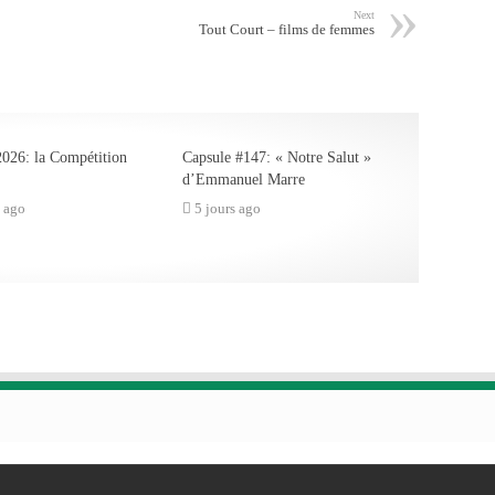
Next
Tout Court – films de femmes
026: la Compétition
Capsule #147: « Notre Salut »
d’Emmanuel Marre
s ago
5 jours ago