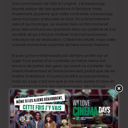
à la commission de l’IAD à l’origine. J’ai beaucoup
tourné autour de ces questions à l’écriture, mais
finalement, je pense que cette contrainte a beaucoup
servi ma façon d’aborder le récit. On a énormément
réécrit au montage. Je voulais faire un film immersif
pour déconstruire les questions liées au système et à la
société, et ça a fini par motiver tout mon processus
d’écriture et de réalisation. C’était très intuitif, mais cette
volonté immersive a permis de faire éclore l’histoire.
Et puis ça ne m’intéressait pas de faire un film sur un
sujet. Pour parler d’un contexte, en fait le mieux est
encore de parler des gens qui vivent ce contexte. Qui
vivent l’évènement et l’environnement, plutôt que de se
mettre à distance. Ca peut paraître un peu primaire,
mais du coup c’est vrai que je me suis sentie à l’aise en
restant très proche des personnages, dès l’image.