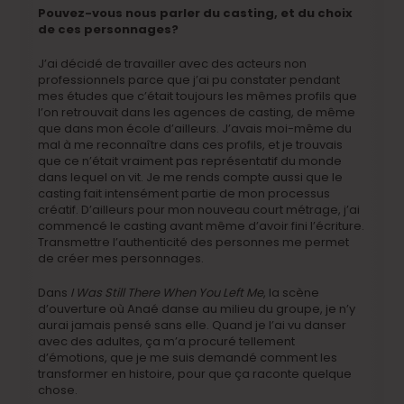
Pouvez-vous nous parler du casting, et du choix
de ces personnages?
J’ai décidé de travailler avec des acteurs non
professionnels parce que j’ai pu constater pendant
mes études que c’était toujours les mêmes profils que
l’on retrouvait dans les agences de casting, de même
que dans mon école d’ailleurs. J’avais moi-même du
mal à me reconnaître dans ces profils, et je trouvais
que ce n’était vraiment pas représentatif du monde
dans lequel on vit. Je me rends compte aussi que le
casting fait intensément partie de mon processus
créatif. D’ailleurs pour mon nouveau court métrage, j’ai
commencé le casting avant même d’avoir fini l’écriture.
Transmettre l’authenticité des personnes me permet
de créer mes personnages.
Dans
I Was Still There When You Left Me
, la scène
d’ouverture où Anaé danse au milieu du groupe, je n’y
aurai jamais pensé sans elle. Quand je l’ai vu danser
avec des adultes, ça m’a procuré tellement
d’émotions, que je me suis demandé comment les
transformer en histoire, pour que ça raconte quelque
chose.