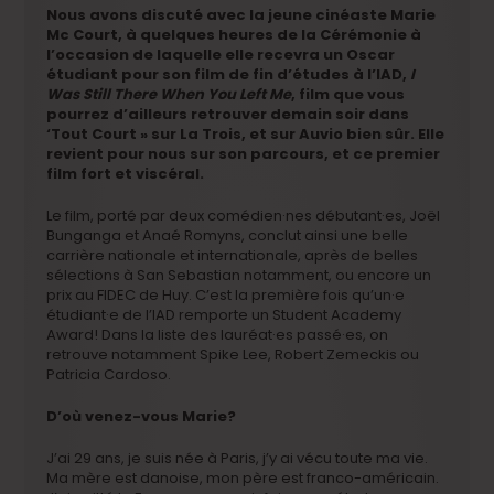
Nous avons discuté avec la jeune cinéaste Marie
Mc Court, à quelques heures de la Cérémonie à
l’occasion de laquelle elle recevra un Oscar
étudiant pour son film de fin d’études à l’IAD,
I
Was Still There When You Left Me
, film que vous
pourrez d’ailleurs retrouver demain soir dans
‘Tout Court » sur La Trois, et sur Auvio bien sûr. Elle
revient pour nous sur son parcours, et ce premier
film fort et viscéral.
Le film, porté par deux comédien·nes débutant·es, Joël
Bunganga et Anaé Romyns, conclut ainsi une belle
carrière nationale et internationale, après de belles
sélections à San Sebastian notamment, ou encore un
prix au FIDEC de Huy. C’est la première fois qu’un·e
étudiant·e de l’IAD remporte un Student Academy
Award! Dans la liste des lauréat·es passé·es, on
retrouve notamment Spike Lee, Robert Zemeckis ou
Patricia Cardoso.
D’où venez-vous Marie?
J’ai 29 ans, je suis née à Paris, j’y ai vécu toute ma vie.
Ma mère est danoise, mon père est franco-américain.