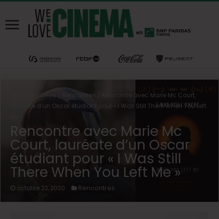
Home
/
News
/
Rencontres
/
Rencontre avec Marie Mc Court,
lauréate d’un Oscar étudiant pour « I Was Still There When You Left
Me »
Rencontre avec Marie Mc
Court, lauréate d’un Oscar
étudiant pour « I Was Still
There When You Left Me »
Rencontres
octobre 22, 2020