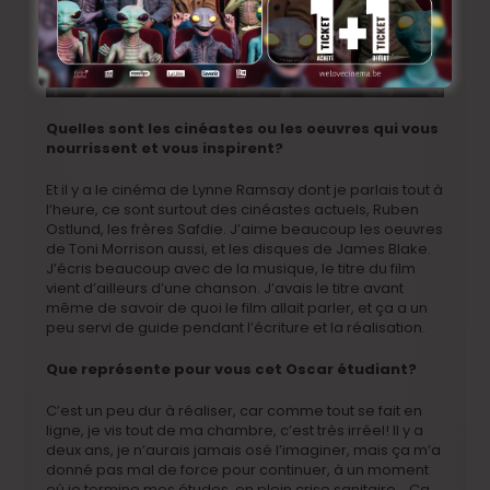
Quelles sont les cinéastes ou les oeuvres qui vous
nourrissent et vous inspirent?
Et il y a le cinéma de Lynne Ramsay dont je parlais tout à
l’heure, ce sont surtout des cinéastes actuels, Ruben
Ostlund, les frères Safdie. J’aime beaucoup les oeuvres
de Toni Morrison aussi, et les disques de James Blake.
J’écris beaucoup avec de la musique, le titre du film
vient d’ailleurs d’une chanson. J’avais le titre avant
même de savoir de quoi le film allait parler, et ça a un
peu servi de guide pendant l’écriture et la réalisation.
Que représente pour vous cet Oscar étudiant?
C’est un peu dur à réaliser, car comme tout se fait en
ligne, je vis tout de ma chambre, c’est très irréel! Il y a
deux ans, je n’aurais jamais osé l’imaginer, mais ça m’a
donné pas mal de force pour continuer, à un moment
où je termine mes études, en plein crise sanitaire… Ca