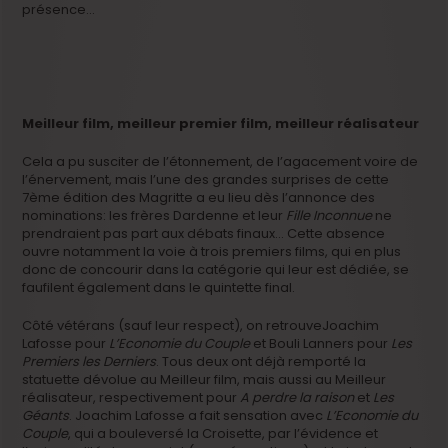
présence…
Meilleur film, meilleur premier film, meilleur réalisateur
Cela a pu susciter de l’étonnement, de l’agacement voire de
l’énervement, mais l’une des grandes surprises de cette
7ème édition des Magritte a eu lieu dès l’annonce des
nominations: les frères Dardenne et leur
Fille Inconnue
ne
prendraient pas part aux débats finaux… Cette absence
ouvre notamment la voie à trois premiers films, qui en plus
donc de concourir dans la catégorie qui leur est dédiée, se
faufilent également dans le quintette final.
Côté vétérans (sauf leur respect), on retrouveJoachim
Lafosse pour
L’Economie du Couple
et
Bouli Lanners pour
Les
Premiers les Derniers
. Tous deux ont déjà remporté la
statuette dévolue au Meilleur film, mais aussi au Meilleur
réalisateur, respectivement pour
A perdre la raison
et
Les
Géants
. Joachim Lafosse a fait sensation avec
L’Economie du
Couple
, qui a bouleversé la Croisette, par l’évidence et