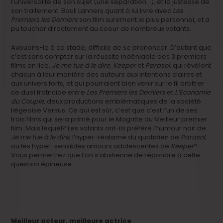
l’universalité de son sujet (une séparation…), et la justesse de
son traitement. Bouli Lanners quant à lui livre avec
Les
Premiers les Derniers
son film surement le plus personnel, et a
pu toucher directement au coeur de nombreux votants.
Avouons-le à ce stade, difficile de se prononcer. D’autant que
c’est sans compter sur la réussite indéniable des 3 premiers
films en lice,
Je me tue à le dire, Keeper
et
Parasol
, qui révèlent
chacun à leur manière des auteurs aux intentions claires et
aux univers forts, et qui pourraient bien venir sur le fil arbitrer
ce duel fratricide entre
Les Premiers les Derniers
et
L’Economie
du Couple
, deux productions emblématiques de la société
liégeoise Versus. Ce qui est sûr, c’est que c’est l’un de ses
trois films qui sera primé pour le Magritte du Meilleur premier
film. Mais lequel? Les votants ont-ils préféré l’humour noir de
Je me tue à le dire
, l’hyper-réalisme du quotidien de
Parasol
,
ou les hyper-sensibles amours adolescentes de
Keeper
?
Vous permettrez que l’on s’abstienne de répondre à cette
question épineuse…
Meilleur acteur, meilleure actrice