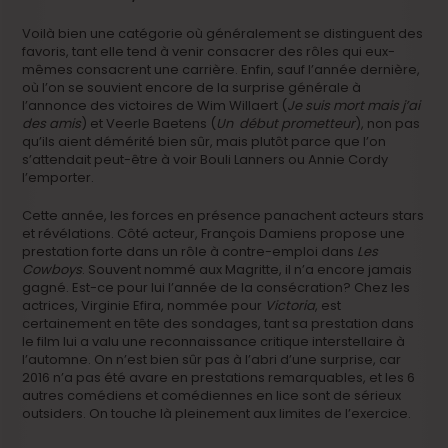
Voilà bien une catégorie où généralement se distinguent des
favoris, tant elle tend à venir consacrer des rôles qui eux-
mêmes consacrent une carrière. Enfin, sauf l’année dernière,
où l’on se souvient encore de la surprise générale à
l’annonce des victoires de Wim Willaert (
Je suis mort mais j’ai
des amis
) et Veerle Baetens (
Un début prometteur
), non pas
qu’ils aient démérité bien sûr, mais plutôt parce que l’on
s’attendait peut-être à voir Bouli Lanners ou Annie Cordy
l’emporter.
Cette année, les forces en présence panachent acteurs stars
et révélations. Côté acteur, François Damiens propose une
prestation forte dans un rôle à contre-emploi dans
Les
Cowboys
. Souvent nommé aux Magritte, il n’a encore jamais
gagné. Est-ce pour lui l’année de la consécration? Chez les
actrices, Virginie Efira, nommée pour
Victoria
, est
certainement en tête des sondages, tant sa prestation dans
le film lui a valu une reconnaissance critique interstellaire à
l’automne. On n’est bien sûr pas à l’abri d’une surprise, car
2016 n’a pas été avare en prestations remarquables, et les 6
autres comédiens et comédiennes en lice sont de sérieux
outsiders. On touche là pleinement aux limites de l’exercice.