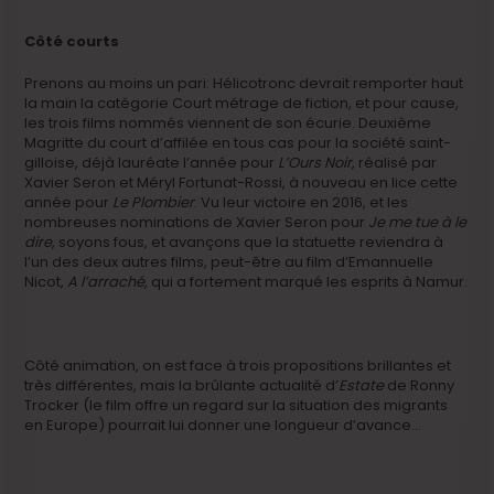
Côté courts
Prenons au moins un pari: Hélicotronc devrait remporter haut
la main la catégorie Court métrage de fiction, et pour cause,
les trois films nommés viennent de son écurie. Deuxième
Magritte du court d’affilée en tous cas pour la société saint-
gilloise, déjà lauréate l’année pour
L’Ours Noir
, réalisé par
Xavier Seron et Méryl Fortunat-Rossi, à nouveau en lice cette
année pour
Le Plombier
. Vu leur victoire en 2016, et les
nombreuses nominations de Xavier Seron pour
Je me tue à le
dire
, soyons fous, et avançons que la statuette reviendra à
l’un des deux autres films, peut-être au film d’Emannuelle
Nicot,
A l’arraché
, qui a fortement marqué les esprits à Namur.
Côté animation, on est face à trois propositions brillantes et
très différentes, mais la brûlante actualité d’
Estate
de Ronny
Trocker (le film offre un regard sur la situation des migrants
en Europe) pourrait lui donner une longueur d’avance…