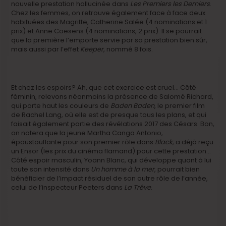
nouvelle prestation hallucinée dans
Les Premiers les Derniers
.
Chez les femmes, on retrouve également face à face deux
habituées des Magritte, Catherine Salée (4 nominations et 1
prix) et Anne Coesens (4 nominations, 2 prix). Il se pourrait
que la première l’emporte servie par sa prestation bien sûr,
mais aussi par l’effet
Keeper
, nommé 8 fois.
Et chez les espoirs? Ah, que cet exercice est cruel… Côté
féminin, relevons néanmoins la présence de Salomé Richard,
qui porte haut les couleurs de
Baden Baden
, le premier film
de Rachel Lang, où elle est de presque tous les plans, et qui
faisait également partie des révélations 2017 des Césars. Bon,
on notera que la jeune Martha Canga Antonio,
époustouflante pour son premier rôle dans
Black
, a déjà reçu
un Ensor (les prix du cinéma flamand) pour cette prestation…
Côté espoir masculin, Yoann Blanc, qui développe quant à lui
toute son intensité dans
Un homme à la mer
, pourrait bien
bénéficier de l’impact résiduel de son autre rôle de l’année,
celui de l’inspecteur Peeters dans
La Trêve
.