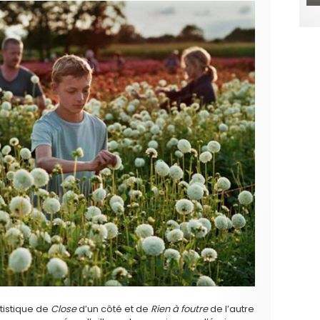
tistique de
Close
d’un côté et de
Rien à foutre
de l’autre