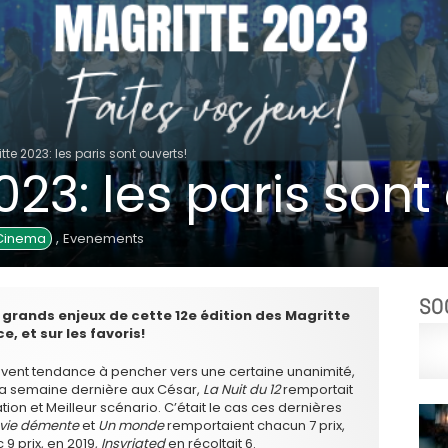
tte 2023: les paris sont ouverts!
023: les paris sont
,
 Cinema
Evenements
SO
s grands enjeux de cette 12e édition des Magritte
, et sur les favoris!
uvent tendance à pencher vers une certaine unanimité,
 la semaine dernière aux César,
La Nuit du 12
remportait
sation et Meilleur scénario. C’était le cas ces dernières
vie démente
et
Un monde
remportaient chacun 7 prix,
9 prix, en 2019,
Insyriated
en récoltait 6.