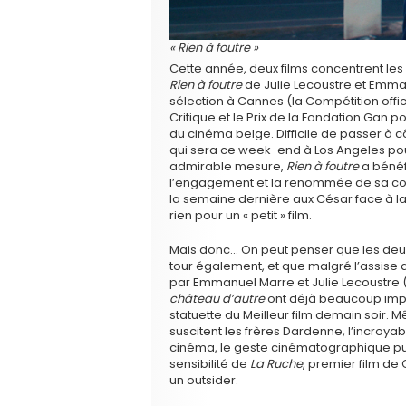
« Rien à foutre »
Cette année, deux films concentrent les
Rien à foutre
de Julie Lecoustre et Emman
sélection à Cannes (la Compétition offici
Critique et le Prix de la Fondation Gan 
du cinéma belge. Difficile de passer à 
qui sera ce week-end à Los Angeles po
admirable mesure,
Rien à foutre
a bénéfi
l’engagement et la renommée de sa c
la semaine dernière aux César face à l
rien pour un « petit » film.
Mais donc… On peut penser que les deu
tour également, et que malgré l’assise d
par Emmanuel Marre et Julie Lecoustre 
château d’autre
ont déjà beaucoup impre
statuette du Meilleur film demain soir. 
suscitent les frères Dardenne, l’incroy
cinéma, le geste cinématographique pui
sensibilité de
La Ruche
, premier film de
un outsider.