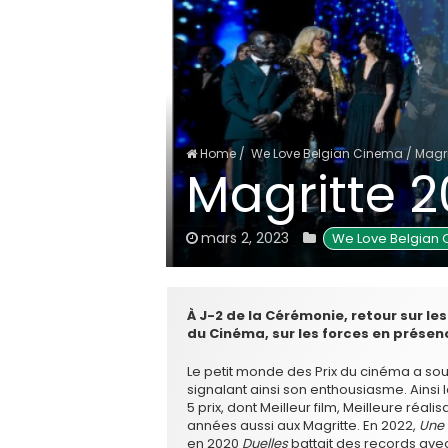
Home
/
We Love Belgian Cinema
/
Magri
Magritte 2
mars 2, 2023
We Love Belgian
À J-2 de la Cérémonie, retour sur le
du Cinéma, sur les forces en présence
Le petit monde des Prix du cinéma a so
signalant ainsi son enthousiasme. Ainsi
5 prix, dont Meilleur film, Meilleure réali
années aussi aux Magritte. En 2022,
Une 
en 2020
Duelles
battait des records avec 