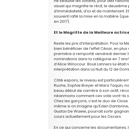
ne séduise les votants, pour des raisons
visuel qui magnifie le récit, le deuxièm
d’immédiateté, d’ici et de maintenant. Et
souvent raflé la mise en la matière (que
en 2017).
Et le Magritte de la Meilleure actric
Reste les prix d’interprétation. Pour la Me
bien bénéficier de l’effet César, en plu
première a remporté vendredi dernier le 
nominations dans la catégorie en 7 ans
d’Alice Winocour. Bouli Lanners lui éta
interprétation dans La Nuit du 12 de Domi
Côté espoirs, le niveau est particulière
Ruche, Sophie Breyer et Mara Taquin, 
beau début de carrière à son actif, réc
néanmoins comment ces vote vont-ils se 
Chez les garçons, c’est le duo de Close c
même si on imagine qu’Eden Dambrine, d
Gustav De Waele, pourrait sortir gagnan
cours actuellement pour les Oscars.
En ce qui concerne les documentaires, le