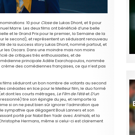
 nominations: 10 pour
Close
de Lukas Dhont, et 9 pour
uel Marre. Les deux films ont bénéficié d’une belle
elle et le Grand Prix pour le premier, la Semaine de la
pour le second), et représentent un séduisant renouveau
côté de la success story Lukas Dhont, nommé partout, et
ur les Oscars. Dans une moindre mais non moins
cié de critiques très enthousiastes, et de
omédienne principale Adèle Exarchopoulos, nommée
a crème des comédiennes françaises, ce qui n’est pas
x films séduiront un bon nombre de votants au second
es cinéastes en lice pour le Meilleur film, le duo formé
(et dont les courts métrages,
Le Film de l’été
et
D’un
ssionné) tire son épingle du jeu, et remporte la
Même si on ne peut bien sûr ignorer l’admiration que
able sympathie que dégagent Bouli Lanners et son
ssant porté par Nabil Ben Yadir avec
Animals
, et la
 Christophe Hermans, même si celui-ci est clairement