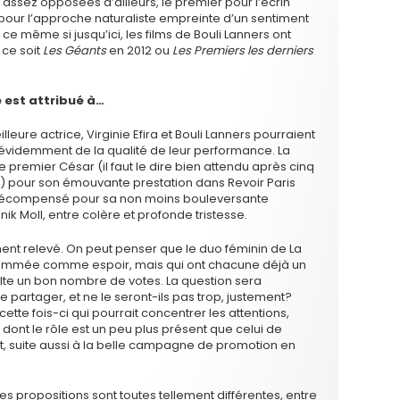
 assez opposées d’ailleurs, le premier pour l’écrin
e pour l’approche naturaliste empreinte d’un sentiment
 ce même si jusqu’ici, les films de Bouli Lanners ont
 ce soit
Les Géants
en 2012 ou
Les Premiers les derniers
e est attribué à…
illeure actrice, Virginie Efira et Bouli Lanners pourraient
s évidemment de la qualité de leur performance. La
premier César (il faut le dire bien attendu après cinq
!) pour son émouvante prestation dans Revoir Paris
it récompensé pour sa non moins bouleversante
nik Moll, entre colère et profonde tristesse.
ment relevé. On peut penser que le duo féminin de La
nommée comme espoir, mais qui ont chacune déjà un
olte un bon nombre de votes. La question sera
partager, et ne le seront-ils pas trop, justement?
ette fois-ci qui pourrait concentrer les attentions,
ont le rôle est un peu plus présent que celui de
t, suite aussi à la belle campagne de promotion en
s propositions sont toutes tellement différentes, entre