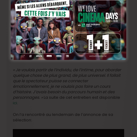
Cesar Diaz pour
Nuestras Madres
Cesar Dìaz dresse dans
Nuestras Madres
le portrait de
son héros Ernesto et de son entourage, le portrait d’une
résilience collective, celle des victimes de la dictature
militaire guatémaltèque. Le film surgit comme un cri
dans le silence historique qui entoure ce massacre
méconnu, dont les victimes furent essentiellement des
Indiens, et dresse le portrait déchirant d’une mère et
son fils. Le réalisateur a reçu la Caméra d’or lors du
dernier Festival de Cannes.
« Je voulais partir de l’individu, de l’intime, pour aborder
quelque chose de plus grand, de plus universel. Il fallait
que le spectateur puisse se connecter
émotionnellement, je ne voulais pas faire un cours
d’histoire. J’avais besoin du parcours humain et des
personnages. »
La suite de cet entretien est disponible
ici
.
On l’a rencontré au lendemain de l’annonce de sa
sélection: