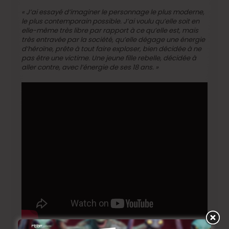
«
J’ai essayé d’imaginer le personnage le plus moderne,
le plus contemporain possible. J’ai voulu qu’elle soit en
elle-même très libre par rapport à ce qu’elle est, mais
très entravée par la société, qu’elle dégage une énergie
d’héroïne, prête à tout faire exploser, bien décidée à ne
pas être une victime. Une jeune fille rebelle, décidée à
aller contre, avec l’énergie de ses 18 ans. »