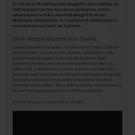
A J-8 de la 10 édition des Magritte du Cinéma, on
fait le point sur les forces en présence cette
année pour le très convoité Magritte de la
Meilleure réalisation. 4, ou plutôt 5 réalisateurs
rencontrés au court de l’année…
Olivier Masset-Depasse pour
Duelles
Olivier Masset-Depasse a fait sensation début 2019 en
dévoilant son nouveau film, Duelles, adaptation très
personnelle du polar à succès de Barbara Abel,
Derrière la haine, et relecture inspirée du thriller à la
Hitchcock. Transposant l’action dans les années 60, il
déroule avec maestria un affrontement psychologique
(et plus si affinités)
implacable axé autour de deux
femmes en perdition, deux mères louves et madones à
la fois, transfigurées par leur instinct maternel.
Il se livrait ici pour nous sur ce projet: