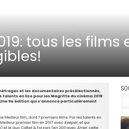
9: tous les films et tous les talents éligibles!
19: tous les films 
gibles!
SO
 métrages et les documentaires présélectionnés,
s talents en lice pour les Magritte du cinéma 2019
n. Une 9e édition qui s’annonce particulièrement
ie Meilleur film, dont 7 premiers films. Par les talents en
 Meilleur premier film en 2017 avec
Keeper
, et qui
s
) et le duo Cattet & Forzani (en 2011 avec
Amer
, cette