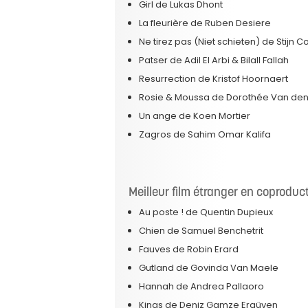
Girl de Lukas Dhont
La fleurière de Ruben Desiere
Ne tirez pas (Niet schieten) de Stijn C
Patser de Adil El Arbi & Bilall Fallah
Resurrection de Kristof Hoornaert
Rosie & Moussa de Dorothée Van de
Un ange de Koen Mortier
Zagros de Sahim Omar Kalifa
Meilleur film étranger en coproduc
Au poste ! de Quentin Dupieux
Chien de Samuel Benchetrit
Fauves de Robin Erard
Gutland de Govinda Van Maele
Hannah de Andrea Pallaoro
Kings de Deniz Gamze Ergüven