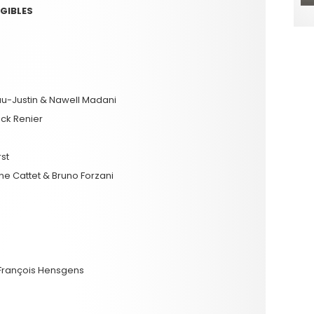
IGIBLES
u-Justin & Nawell Madani
ck Renier
st
e Cattet & Bruno Forzani
François Hensgens