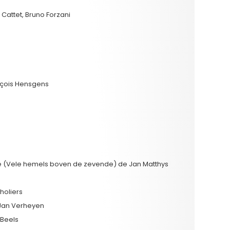
 Cattet, Bruno Forzani
nçois Hensgens
e (Vele hemels boven de zevende) de Jan Matthys
holiers
 Jan Verheyen
 Beels