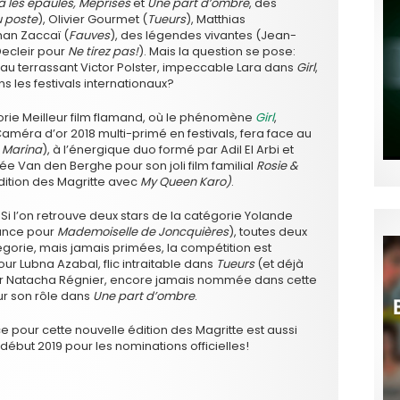
a les épaules, Méprises
et
Une part d’ombre
, des
 poste
), Olivier Gourmet (
Tueurs
), Matthias
han Zaccaï (
Fauves
), des légendes vivantes (Jean-
ecleir pour
Ne tirez pas!
). Mais la question se pose:
e au terrassant Victor Polster, impeccable Lara dans
Girl
,
ns les festivals internationaux?
orie Meilleur film flamand, où le phénomène
Girl
,
méra d’or 2018 multi-primé en festivals, fera face au
r
Marina
), à l’énergique duo formé par Adil El Arbi et
ée Van den Berghe pour son joli film familial
Rosie &
dition des Magritte avec
My Queen Karo)
.
. Si l’on retrouve deux stars de la catégorie Yolande
rance pour
Mademoiselle de Joncquières
), toutes deux
gorie, mais jamais primées, la compétition est
r Lubna Azabal, flic intraitable dans
Tueurs
(et déjà
our Natacha Régnier, encore jamais nommée dans cette
ur son rôle dans
Une part d’ombre
.
lice pour cette nouvelle édition des Magritte est aussi
but 2019 pour les nominations officielles!