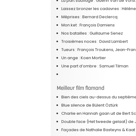
La part sauvage : Guérin Van de Vorst
Laissez bronzer les cadavres : Hélène
Méprises : Bernard Declercq
Mon ket : François Damiens
Nos batailles : Guillaume Senez
Troisièmes noces : David Lambert
Tueurs : François Troukens, Jean-Fra
Un ange : Koen Mortier
Une part d’ombre : Samuel Tilman
Meilleur film flamand
Bien des ciels au-dessus du septièm
Blue silence de Bülent Öztürk
Charlie en Hannah gaan uit de Bert Sc
Double face (Het tweede gelaat) de
Façades de Nathalie Basteyns & Kaat