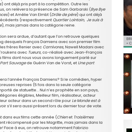
s
) ont déjà pris part à la compétition. Outre les
ous, on relèvera la présence de Sam Garbarski (
Bye Bye
oces
) et Amélie Van Elmbt (
Drôle de père
) qui ont déjà
 précédents (respectivement
Quartier Lointain, Je suis à
e
), mais jamais dans la catégorie reine.
ition sera ardue, d’autant que l’on retrouve quelques
BRI
Jo
BRI
« C
Ca
ang desquels François Damiens avec son premier film
« C
ret
Hol
Ma
 les frères Renier avec
Carnivores
, Nawell Madani avec
du 
 Troukens avec
Tueurs
, co-réalisé avec Jean-François
ers films dont nous vous avons longuement parlé sur
 Part Sauvage
de Guérin Van de Vorst, et
Une part
sera l’année François Damiens? Si le comédien, hyper
euses reprises (5 fois dans la seule catégorie
emporté de statuette… Nul n’es prophète en son pays,
égories éligibles, Meilleur film, réalisateur, acteur
leur acteur dans un second rôle pour
Le Monde est à
r s’il sera aussi présent lors du dernier tour de vote.
 dans eux films cette année (
Chien
et
Troisièmes
ment récompensé par les Magritte, mais jamais dans la
vre! Face à eux, on retrouve notamment Fabrizio