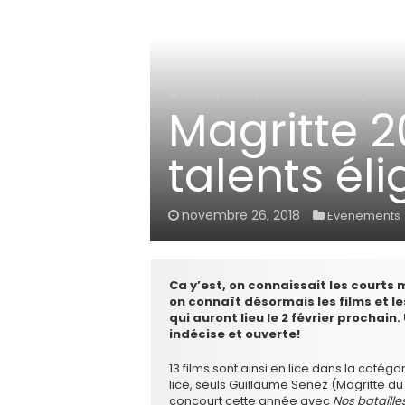
Home
/
News
/
Evenements
/
Magritte 201
Magritte 20
talents éli
novembre 26, 2018
Evenements
Ca y’est, on connaissait les courts
on connaît désormais les films et le
qui auront lieu le 2 février prochai
indécise et ouverte!
13 films sont ainsi en lice dans la catégor
lice, seuls Guillaume Senez (Magritte du
concourt cette année avec
Nos bataille