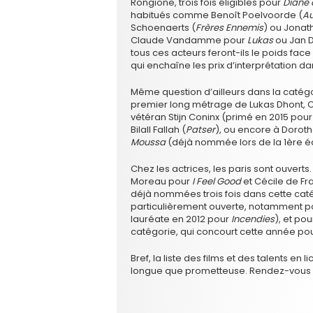
Rongione, trois fois éligibles pour
Diane 
habitués comme Benoît Poelvoorde (
Au
Schoenaerts (
Frères Ennemis
) ou Jonat
Claude Vandamme pour
Lukas
ou Jan D
tous ces acteurs feront-ils le poids fac
qui enchaîne les prix d’interprétation da
Même question d’ailleurs dans la catég
premier long métrage de Lukas Dhont, Ca
vétéran Stijn Coninx (primé en 2015 pou
Bilall Fallah (
Patser
), ou encore à Doroth
Moussa
(déjà nommée lors de la 1ère é
Chez les actrices, les paris sont ouverts
Moreau pour
I Feel Good
et Cécile de F
déjà nommées trois fois dans cette caté
particulièrement ouverte, notamment pou
lauréate en 2012 pour
Incendies
), et p
catégorie, qui concourt cette année po
Bref, la liste des films et des talents en 
longue que prometteuse. Rendez-vous dé