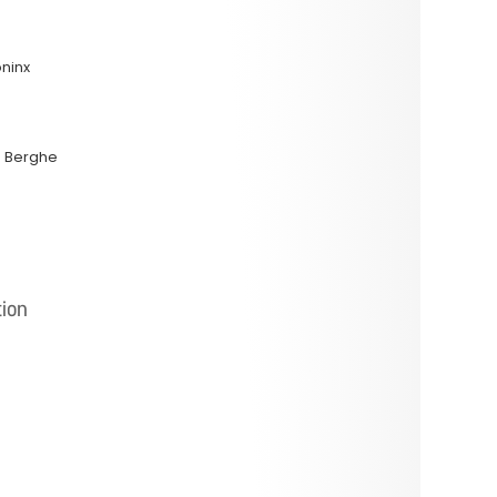
oninx
n Berghe
tion