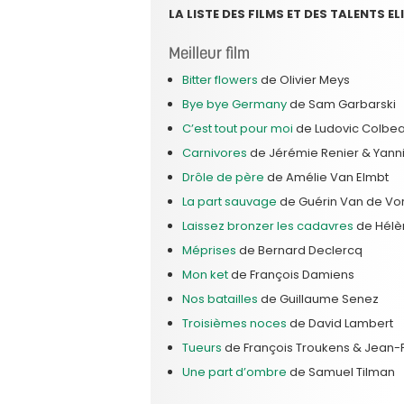
LA LISTE DES FILMS ET DES TALENTS EL
Meilleur film
Bitter flowers
de Olivier Meys
Bye bye Germany
de Sam Garbarski
C’est tout pour moi
de Ludovic Colbea
Carnivores
de Jérémie Renier & Yanni
Drôle de père
de Amélie Van Elmbt
La part sauvage
de Guérin Van de Vor
Laissez bronzer les cadavres
de Hélèn
Méprises
de Bernard Declercq
Mon ket
de François Damiens
Nos batailles
de Guillaume Senez
Troisièmes noces
de David Lambert
Tueurs
de François Troukens & Jean-
Une part d’ombre
de Samuel Tilman