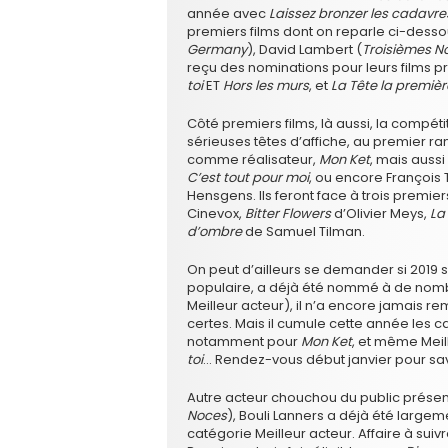
année avec
Laissez bronzer les cadavre
premiers films dont on reparle ci-dess
Germany
), David Lambert (
Troisièmes N
reçu des nominations pour leurs films
toi
ET
Hors les murs
, et
La Tête la premièr
Côté premiers films, là aussi, la compét
sérieuses têtes d’affiche, au premier r
comme réalisateur,
Mon Ket
, mais aussi
C’est tout pour moi
, ou encore François
Hensgens. Ils feront face à trois premi
Cinevox,
Bitter Flowers
d’Olivier Meys,
La
d’ombre
de Samuel Tilman.
On peut d’ailleurs se demander si 2019 
populaire, a déjà été nommé à de nombr
Meilleur acteur), il n’a encore jamais r
certes. Mais il cumule cette année les cat
notamment pour
Mon Ket
, et même Meil
toi
… Rendez-vous début janvier pour savoi
Autre acteur chouchou du public présent
Noces
), Bouli Lanners a déjà été large
catégorie Meilleur acteur. Affaire à sui