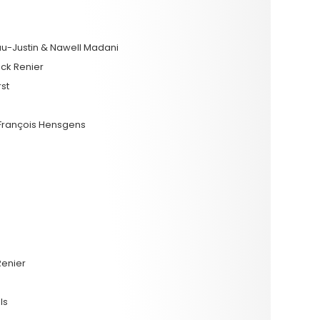
au-Justin & Nawell Madani
ck Renier
st
-François Hensgens
Renier
ls