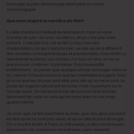
tournage, le plan de tournage étant plus ou moins
chronologique.
Que vous inspire la carrière du film?
Il a été montré au Festival de Marrakech, mais on va le
montrer en juin « en vrai » au Maroc, et ça c’est une vraie
victoire. C’est très fort, car le film a reçu son visa
d’exploitation, ce qui n’est pas rien. Je sais qu’on a affaire à
des sociétés schizophréniques et paradoxales, mais le film a
représenté le Maroc aux Oscars, il a reçu un visa, on ne va
pas pouvoir continuer à pénaliser l’homosexualité
indéfiniment. Je pense que quelque chose va bouger dans la
loi, même s’il faudra encore que les mentalités bougent. Mais
je crois que les choses vont aller plus vite qu’on ne le croit. Le
poids du regard culturel est énorme, mais l’ouverture sur le
monde aussi. On est encore loin de pouvoir tenir la main
librement de celle ou celui qu’on aime dans la rue, mais
quand même.
Je crois que ce film peut faire du bien, que des gens peuvent
se dire qu’ils ne sont pas seuls, et qu’un débat peut émerger.
On a montré le film à Paris, ici à Bruxelles, à des nombreuses
personnes de confession musulmane, sans ressentir