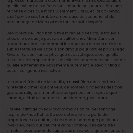
la presse marocaine à ce moment-là. Elle m’explique alors
qu’elle est en train d’écrire un scénario qui pourrait être une
réponse à ces questions, justement. J’ai lu, et j’ai dit
«Bingo,
c’est ça»
. Je suis tombée amoureuse du scénario, et du
personnage de Mina qui m’a tout de suite inspirée.
Dès la lecture, Frida Kahlo m’est venue à l’esprit, je trouvais
chez elle ce que je pouvais insuffler chez Mina. Dans son
rapport au corps notamment les douleurs atroces qu’elle a
subies toute sa vie. Et puis son amour pour l’art, et pour Diego
Riviera. Sa souffrance physique et psychique, alors qu’elle
reste tout le temps debout, qu’elle est moderne avant l’heure,
qu’elle est féministe sans même surement le savoir. Mina a
cette intelligence instinctive.
Le rapport à la foi de Mina dit ça aussi. Rien dans les textes
n’interdit d’aimer qui ont veut, ce sont les dirigeants des trois
grandes religions monothéistes qui nous ont imposé que
l’amour, c’était un homme et une femme, point barre.
J’ai vite partagé avec Maryam ma vision du personnage,
inspiré de Frida Kahlo. De son côté, elle m’a parlé de
l’importance du caftan, et de rendre hommage par là aux
invisibles, ceux qui oeuvrent dans l’ombre, des gens très
simples, pour parler de sujets très universels, qui sont encore