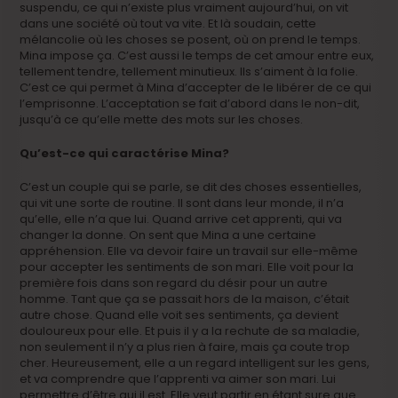
suspendu, ce qui n’existe plus vraiment aujourd’hui, on vit
dans une société où tout va vite. Et là soudain, cette
mélancolie où les choses se posent, où on prend le temps.
Mina impose ça. C’est aussi le temps de cet amour entre eux,
tellement tendre, tellement minutieux. Ils s’aiment à la folie.
C’est ce qui permet à Mina d’accepter de le libérer de ce qui
l’emprisonne. L’acceptation se fait d’abord dans le non-dit,
jusqu’à ce qu’elle mette des mots sur les choses.
Qu’est-ce qui caractérise Mina?
C’est un couple qui se parle, se dit des choses essentielles,
qui vit une sorte de routine. Il sont dans leur monde, il n’a
qu’elle, elle n’a que lui. Quand arrive cet apprenti, qui va
changer la donne. On sent que Mina a une certaine
appréhension. Elle va devoir faire un travail sur elle-même
pour accepter les sentiments de son mari. Elle voit pour la
première fois dans son regard du désir pour un autre
homme. Tant que ça se passait hors de la maison, c’était
autre chose. Quand elle voit ses sentiments, ça devient
douloureux pour elle. Et puis il y a la rechute de sa maladie,
non seulement il n’y a plus rien à faire, mais ça coute trop
cher. Heureusement, elle a un regard intelligent sur les gens,
et va comprendre que l’apprenti va aimer son mari. Lui
permettre d’être qui il est. Elle veut partir en étant sure que