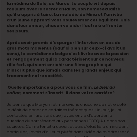
la médina de Salé, au Maroc. Le couple vit depuis
toujours avec le secret d’Halim, son homosexualité
qu’il a appris à taire. La maladie de Mina et l’arrivée
d’un jeune apprenti vont bouleverser cet équilibre. Unis
dans leur amour, chacun va aider l’autre à affronter
ses peurs.
Après avoir promis d’expurger l’interview en cas de
gros mots malvenus (sauf si bien sûr ceux-ci avait un
sens), la comédienne belge s’est livrée avec la passion
et l’engagement qui la caractérisent sur ce nouveau
rôle fort, qui vient enrichir une filmographie qui
s’inscrit plus que jamais dans les grands enjeux qui
traversent notre société.
Quelle importance a pour vous ce film,
Le bleu du
caftan
, comment s’inscrit-il dans votre carrière?
Je pense que Maryam et moi avions chacune de notre côté
le désir de parler de certaines thématiques. Un jour, je l’ai
contactée en lui disant que j’avais envie d’aborder la
question du sort réservé aux personnes LGBTQIA+ dans nos
sociétés. Ca me tenait à coeur, et puis c’était lié à un incident
particulier, j’avais d’ailleurs plutôt dans l’idée de m’adresser à