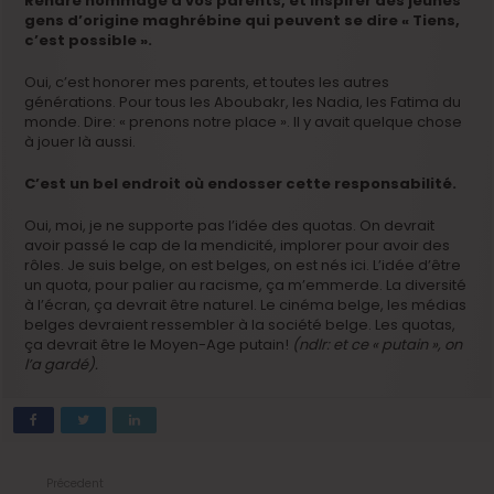
Rendre hommage à vos parents, et inspirer des jeunes
gens d’origine maghrébine qui peuvent se dire « Tiens,
c’est possible ».
Oui, c’est honorer mes parents, et toutes les autres
générations. Pour tous les Aboubakr, les Nadia, les Fatima du
monde. Dire: « prenons notre place ». Il y avait quelque chose
à jouer là aussi.
C’est un bel endroit où endosser cette responsabilité.
Oui, moi, je ne supporte pas l’idée des quotas. On devrait
avoir passé le cap de la mendicité, implorer pour avoir des
rôles. Je suis belge, on est belges, on est nés ici. L’idée d’être
un quota, pour palier au racisme, ça m’emmerde. La diversité
à l’écran, ça devrait être naturel. Le cinéma belge, les médias
belges devraient ressembler à la société belge. Les quotas,
ça devrait être le Moyen-Age putain!
(ndlr: et ce « putain », on
l’a gardé).
Précedent