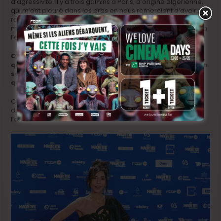
d’agressivité. Il y a trois gamins à Paris, d’origine algérienne,
qui m’ont pleuré dans les bras en nous remerciant d’avoir
raconté cette histoire. On ne va pas forcément changer le
monde en tant qu’artistes, mais on peut mettre notre pierre à
l’édifice.
C’est l’un des grands défis du film, trouver l’équilibre
qui permettre de raconter cette histoire, en faisant en
sorte qu’elle soit audible par le plus grand nombre, et
quelle puisse ouvrir de portes.
Ce n’est pas un film qui juge, c’est un film qui décrit, sans
donner de leçons. C’est fait avec délicatesse. Et ça transpire
l’amour.