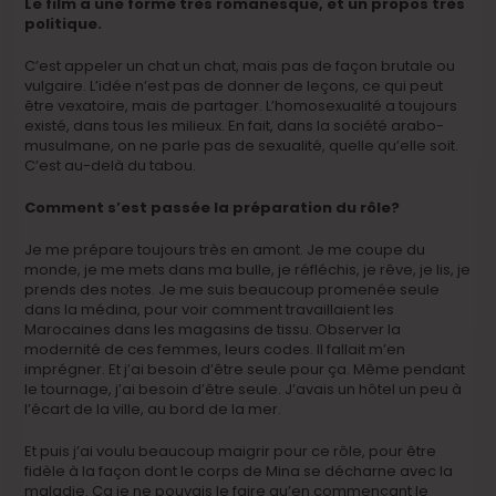
Le film a une forme très romanesque, et un propos très
politique.
C’est appeler un chat un chat, mais pas de façon brutale ou
vulgaire. L’idée n’est pas de donner de leçons, ce qui peut
être vexatoire, mais de partager. L’homosexualité a toujours
existé, dans tous les milieux. En fait, dans la société arabo-
musulmane, on ne parle pas de sexualité, quelle qu’elle soit.
C’est au-delà du tabou.
Comment s’est passée la préparation du rôle?
Je me prépare toujours très en amont. Je me coupe du
monde, je me mets dans ma bulle, je réfléchis, je rêve, je lis, je
prends des notes. Je me suis beaucoup promenée seule
dans la médina, pour voir comment travaillaient les
Marocaines dans les magasins de tissu. Observer la
modernité de ces femmes, leurs codes. Il fallait m’en
imprégner. Et j’ai besoin d’être seule pour ça. Même pendant
le tournage, j’ai besoin d’être seule. J’avais un hôtel un peu à
l’écart de la ville, au bord de la mer.
Et puis j’ai voulu beaucoup maigrir pour ce rôle, pour être
fidèle à la façon dont le corps de Mina se décharne avec la
maladie. Ca je ne pouvais le faire qu’en commençant le