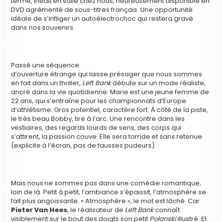
terme, inédit en salle chez nous, heureusement disponible en
DVD agrémenté de sous-titres français. Une opportunité
idéale de s’infliger un autoélectrochoc qui restera gravé
dans nos souvenirs.
Passé une séquence
d’ouverture étrange qui laisse présager que nous sommes
en fait dans un thriller,
Left Bank
débute sur un mode réaliste,
ancré dans la vie quotidienne: Marie est une jeune femme de
22 ans, qui s’entraîne pour les championnats d’Europe
d’athlétisme. Gros potentiel, caractère fort. À côté de la piste,
le très beau Bobby, tire à l’arc. Une rencontre dans les
vestiaires, des regards lourds de sens, des corps qui
s’attirent, la passion couve. Elle sera torride et sans retenue
(explicite à l’écran, pas de fausses pudeurs).
Mais nous ne sommes pas dans une comédie romantique,
loin de là. Petit à petit, l’ambiance s’épaissit, l’atmosphère se
fait plus angoissante. « Atmosphère », le mot est lâché. Car
Pieter Van Hees
, le réalisateur de
Left Bank
connaît
visiblement sur le bout des doigts son petit
Polanski
illustré. Et