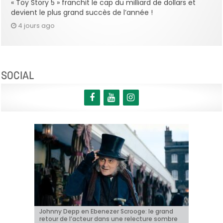
« Toy Story 5 » franchit le cap du milliard de dollars et
devient le plus grand succès de l’année !
4 jours ago
SOCIAL
Johnny Depp en Ebenezer Scrooge: le grand
BRIFF 2026: la Compétition belge!
« Coyote vs. Acme », le film maudit de
Capsule #147: « Notre Salut » d’Emmanuel
« Toy Story 5 » franchit le cap du milliard de
retour de l’acteur dans une relecture sombre
Hollywood a enfin une date de sortie !
Marre
dollars et devient le plus grand succès de