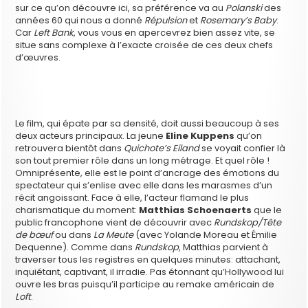
sur ce qu’on découvre ici, sa préférence va au
Polanski
des
années 60 qui nous a donné
Répulsion
et
Rosemary’s Baby
.
Car
Left Bank
, vous vous en apercevrez bien assez vite, se
situe sans complexe à l’exacte croisée de ces deux chefs
d’œuvres.
Le film, qui épate par sa densité, doit aussi beaucoup à ses
deux acteurs principaux. La jeune
Eline Kuppens
qu’on
retrouvera bientôt dans
Quichote’s Eiland
se voyait confier là
son tout premier rôle dans un long métrage. Et quel rôle !
Omniprésente, elle est le point d’ancrage des émotions du
spectateur qui s’enlise avec elle dans les marasmes d’un
récit angoissant. Face à elle, l’acteur flamand le plus
charismatique du moment:
Matthias Schoenaerts
que le
public francophone vient de découvrir avec
Rundskop/Tête
de bœuf
ou dans
La Meute
(avec Yolande Moreau et Émilie
Dequenne). Comme dans
Rundskop
, Matthias parvient à
traverser tous les registres en quelques minutes: attachant,
inquiétant, captivant, il irradie. Pas étonnant qu’Hollywood lui
ouvre les bras puisqu’il participe au remake américain de
Loft
.