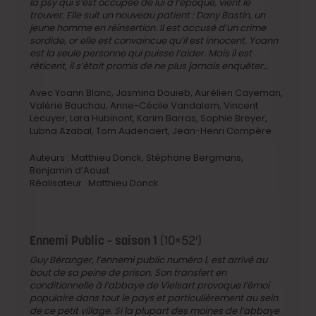
la psy qui s’est occupée de lui à l’époque, vient le
trouver. Elle suit un nouveau patient : Dany Bastin, un
jeune homme en réinsertion. Il est accusé d’un crime
sordide, or elle est convaincue qu’il est innocent. Yoann
est la seule personne qui puisse l’aider. Mais il est
réticent, il s’était promis de ne plus jamais enquêter…
Avec Yoann Blanc, Jasmina Douieb, Aurélien Cayeman,
Valérie Bauchau, Anne-Cécile Vandalem, Vincent
Lecuyer, Lara Hubinont, Karim Barras, Sophie Breyer,
Lubna Azabal, Tom Audenaert, Jean-Henri Compère
Auteurs : Matthieu Donck, Stéphane Bergmans,
Benjamin d’Aoust
Réalisateur : Matthieu Donck
Ennemi Public – saison 1
(10×52′)
Guy Béranger, l’ennemi public numéro 1, est arrivé au
bout de sa peine de prison. Son transfert en
conditionnelle à l’abbaye de Vielsart provoque l’émoi
populaire dans tout le pays et particulièrement au sein
de ce petit village. Si la plupart des moines de l’abbaye