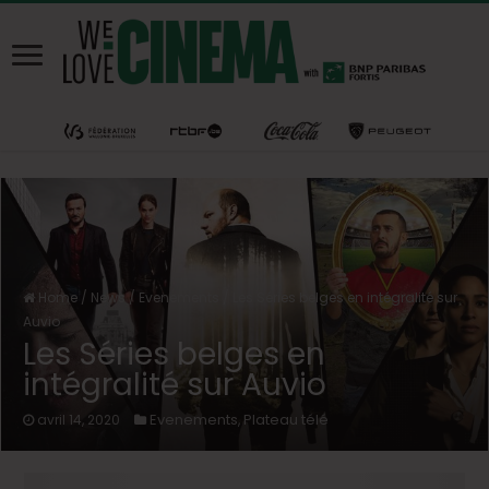
Home
/
News
/
Evenements
/
Les Séries belges en intégralité sur
Auvio
Les Séries belges en
intégralité sur Auvio
Evenements
Plateau télé
avril 14, 2020
,