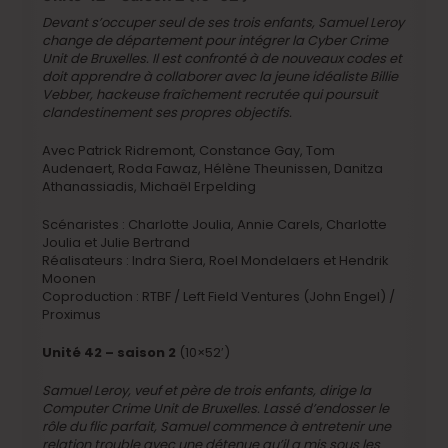
Devant s’occuper seul de ses trois enfants, Samuel Leroy
change de département pour intégrer la Cyber Crime
Unit de Bruxelles. Il est confronté à de nouveaux codes et
doit apprendre à collaborer avec la jeune idéaliste Billie
Vebber, hackeuse fraîchement recrutée qui poursuit
clandestinement ses propres objectifs.
Avec Patrick Ridremont, Constance Gay, Tom
Audenaert, Roda Fawaz, Hélène Theunissen, Danitza
Athanassiadis, Michaël Erpelding
Scénaristes : Charlotte Joulia, Annie Carels, Charlotte
Joulia et Julie Bertrand
Réalisateurs : Indra Siera, Roel Mondelaers et Hendrik
Moonen
Coproduction : RTBF / Left Field Ventures (John Engel) /
Proximus
Unité 42 – saison 2
(10×52′)
Samuel Leroy, veuf et père de trois enfants, dirige la
Computer Crime Unit de Bruxelles. Lassé d’endosser le
rôle du flic parfait, Samuel commence à entretenir une
relation trouble avec une détenue qu’il a mis sous les