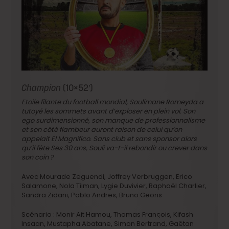
Champion
(10×52′)
Etoile filante du football mondial, Soulimane Romeyda a
tutoyé les sommets avant d’exploser en plein vol. Son
ego surdimensionné, son manque de professionnalisme
et son côté flambeur auront raison de celui qu’on
appelait El Magnifico. Sans club et sans sponsor alors
qu’il fête Ses 30 ans, Souli va-t-il rebondir ou crever dans
son coin ?
Avec Mourade Zeguendi, Joffrey Verbruggen, Erico
Salamone, Nola Tilman, Lygie Duvivier, Raphaël Charlier,
Sandra Zidani, Pablo Andres, Bruno Georis
Scénario : Monir Ait Hamou, Thomas François, Kifash
Insaan, Mustapha Abatane, Simon Bertrand, Gaëtan