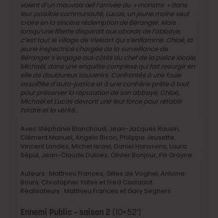
voient d’un mauvais œil l’arrivée du » monstre » dans
leur paisible communauté, Lucas, un jeune moine veut
croire en la sincère rédemption de Béranger. Mais
lorsqu’une fillette disparaît aux abords de l’abbaye,
c’est tout le village de Vielsart qui s’enflamme. Chloé, la
jeune inspectrice chargée de la surveillance de
Béranger s’engage aux côtés du chef de la police locale,
Michaël, dans une enquête complexe qui fait resurgir en
elle de douloureux souvenirs. Confrontés à une foule
assoiffée d’auto-justice et à une confrérie prête à tout
pour préserver la réputation de son abbaye, Chloé,
Michaël et Lucas devront unir leur force pour rétablir
l’ordre et la vérité…
Avec Stéphanie Blanchoud, Jean-Jacques Rausin,
Clément Manuel, Angelo Bison, Philippe Jeusette,
Vincent Londez, Michel Israel, Daniel Hanssens, Laura
Sépul, Jean-Claude Dubiez, Olivier Bonjour, Pili Groyne
Auteurs : Matthieu Frances, Gilles de Voghel, Antoine
Bours, Christopher Yates et Fred Castadot
Réalisateurs : Matthieu Frances et Gary Seghers
Ennemi Public – saison 2
(10×52′)