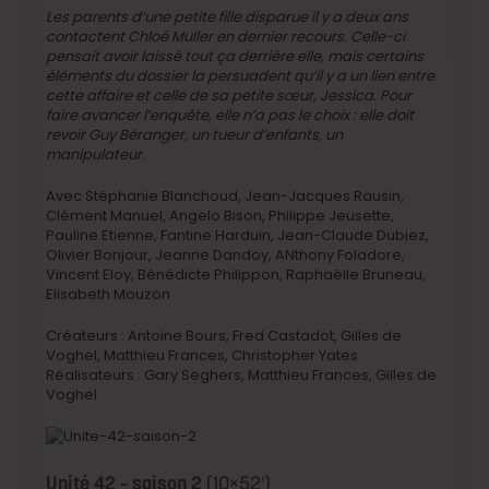
Les parents d’une petite fille disparue il y a deux ans
contactent Chloé Muller en dernier recours. Celle-ci
pensait avoir laissé tout ça derrière elle, mais certains
éléments du dossier la persuadent qu’il y a un lien entre
cette affaire et celle de sa petite sœur, Jessica. Pour
faire avancer l’enquête, elle n’a pas le choix : elle doit
revoir Guy Béranger, un tueur d’enfants, un
manipulateur.
Avec Stéphanie Blanchoud, Jean-Jacques Rausin,
Clément Manuel, Angelo Bison, Philippe Jeusette,
Pauline Etienne, Fantine Harduin, Jean-Claude Dubiez,
Olivier Bonjour, Jeanne Dandoy, ANthony Foladore,
Vincent Eloy, Bénédicte Philippon, Raphaëlle Bruneau,
Elisabeth Mouzon
Créateurs : Antoine Bours, Fred Castadot, Gilles de
Voghel, Matthieu Frances, Christopher Yates
Réalisateurs : Gary Seghers, Matthieu Frances, Gilles de
Voghel
Unité 42 – saison 2
(10×52′)