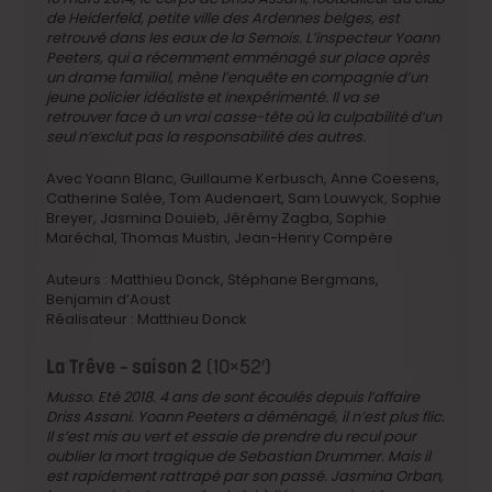
de Heiderfeld, petite ville des Ardennes belges, est
retrouvé dans les eaux de la Semois. L’inspecteur Yoann
Peeters, qui a récemment emménagé sur place après
un drame familial, mène l’enquête en compagnie d’un
jeune policier idéaliste et inexpérimenté. Il va se
retrouver face à un vrai casse-tête où la culpabilité d’un
seul n’exclut pas la responsabilité des autres.
Avec Yoann Blanc, Guillaume Kerbusch, Anne Coesens,
Catherine Salée, Tom Audenaert, Sam Louwyck, Sophie
Breyer, Jasmina Douieb, Jérémy Zagba, Sophie
Maréchal, Thomas Mustin, Jean-Henry Compère
Auteurs : Matthieu Donck, Stéphane Bergmans,
Benjamin d’Aoust
Réalisateur : Matthieu Donck
La Trêve – saison 2
(10×52′)
Musso. Eté 2018. 4 ans de sont écoulés depuis l’affaire
Driss Assani. Yoann Peeters a déménagé, il n’est plus flic.
Il s’est mis au vert et essaie de prendre du recul pour
oublier la mort tragique de Sebastian Drummer. Mais il
est rapidement rattrapé par son passé. Jasmina Orban,