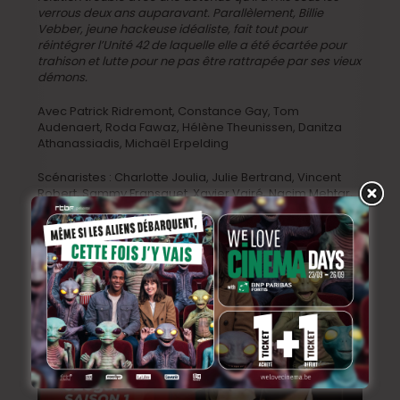
verrous deux ans auparavant. Parallèlement, Billie
Vebber, jeune hackeuse idéaliste, fait tout pour
réintégrer l’Unité 42 de laquelle elle a été écartée pour
trahison et lutte pour ne pas être rattrapée par ses vieux
démons.
Avec Patrick Ridremont, Constance Gay, Tom
Audenaert, Roda Fawaz, Hélène Theunissen, Danitza
Athanassiadis, Michaël Erpelding
Scénaristes : Charlotte Joulia, Julie Bertrand, Vincent
Robert, Sammy Fransquet, Xavier Vairé, Nacim Mehtar,
Olivier Daphnis Boelens, Vincent Guillemot
Réalisateurs : Mathieu Mortelmans, Christophe Wagner
et Hendrik Moonen