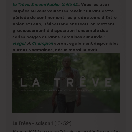
La Trêve
,
Ennemi Public
,
Unité 42
… Vous les avez
loupées ou vous voulez les revoir ? Durant cette
période de confinement, les producteurs d’Entre
Chien et Loup, Hélicotronc et Steel Fish mettent
gracieusement à disposition l’ensemble des
séries belges durant 5 semaines sur Auvio !
eLegal
et
Champion
seront également disponibles
durant 5 semaines, dès le mardi 14 avril.
La Trêve – saison 1
(10×52′)
16 mars 2014, le corps de Driss Assani, footballeur du club