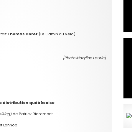
tait
Thomas Doret
(Le Gamin au Vélo)
[Photo Maryline L
aurin]
la distribution québécoise
lking
) de Patrick Ridremont
nt Lannoo