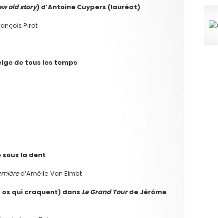
ew old story
) d’Antoine Cuypers (lauréat)
rançois Pirot
elge de tous les temps
e sous la dent
remière
d’Amélie Van Elmbt
es os qui craquent) dans
Le Grand Tour
de Jérôme