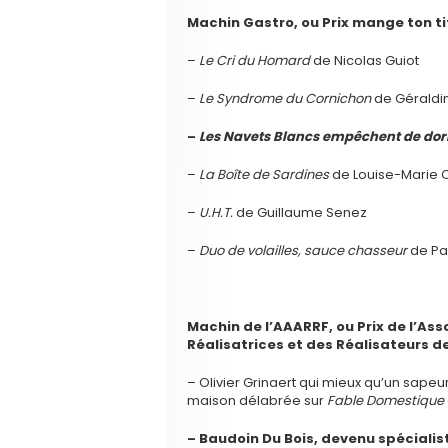
Machin Gastro, ou Prix mange ton ti
–
Le Cri du Homard
de Nicolas Guiot
–
Le Syndrome du Cornichon
de Géraldi
–
Les Navets Blancs empêchent de do
–
La Boîte de Sardines
de Louise-Marie 
–
U.H.T.
de Guillaume Senez
–
Duo de volailles, sauce chasseur
de Pa
Machin de l’AAARRF, ou Prix de l’As
Réalisatrices et des Réalisateurs d
– Olivier Grinaert qui mieux qu’un sap
maison délabrée sur
Fable Domestique
– Baudoin Du Bois, devenu spécialis