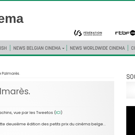
ISH
NEWS BELGIAN CINEMA
NEWS WORLDWIDE CINEMA
C
e Palmarès.
SO
almarès.
Machins, vue par les Tweetos (
ICI
)
ette deuxième édition des petits prix du cinéma belge…