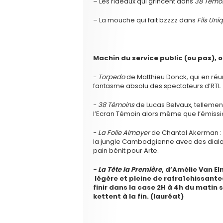
– Les rideaux qui grincent dans
38 Témo
– La mouche qui fait bzzzz dans
Fils Uni
Machin du service public (ou pas), o
−
Torpedo
de Matthieu Donck, qui en réu
fantasme absolu des spectateurs d’RTL
−
38 Témoins
de Lucas Belvaux, tellemen
l’Ecran Témoin alors même que l’émissio
−
La Folie Almayer
de Chantal Akerman :
la jungle Cambodgienne avec des dialogu
pain bénit pour Arte.
−
La Tête la Première
, d’Amélie Van E
légère et pleine de rafraîchissante
finir dans la case 2H à 4h du matin s
kettent à la fin. (lauréat)