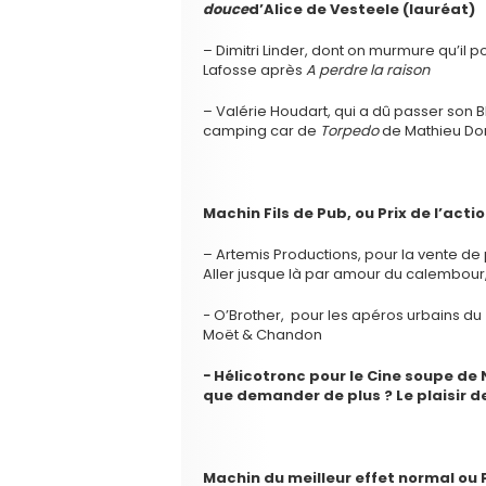
douce
d’Alice de Vesteele (lauréat)
– Dimitri Linder, dont on murmure qu’il 
Lafosse après
A perdre la raison
– Valérie Houdart, qui a dû passer son 
camping car de
Torpedo
de Mathieu Do
Machin Fils de Pub, ou Prix de l’act
– Artemis Productions, pour la vente de
Aller jusque là par amour du calembour,
− O’Brother, pour les apéros urbains du
Moët & Chandon
− Hélicotronc pour le Cine soupe de
que demander de plus ? Le plaisir des
Machin du meilleur effet normal ou P