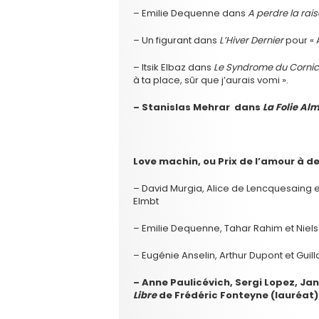
– Emilie Dequenne dans
A perdre la rai
– Un figurant dans
L’Hiver Dernier
pour « A
– Itsik Elbaz dans
Le Syndrome du Corni
à ta place, sûr que j’aurais vomi ».
– Stanislas Mehrar dans
La Folie Al
Love machin, ou Prix de l’amour à d
– David Murgia, Alice de Lencquesaing 
Elmbt
– Emilie Dequenne, Tahar Rahim et Niel
– Eugénie Anselin, Arthur Dupont et Gui
– Anne Paulicévich, Sergi Lopez, 
Libre
de Frédéric Fonteyne (lauréat)