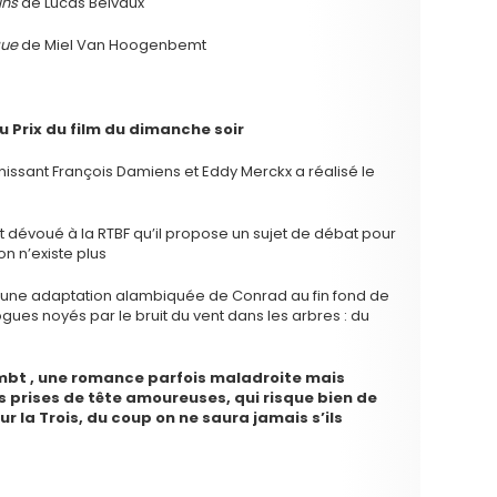
ins
de Lucas Belvaux
que
de Miel Van Hoogenbemt
u Prix du film du dimanche soir
nissant François Damiens et Eddy Merckx a réalisé le
t dévoué à la RTBF qu’il propose un sujet de débat pour
n n’existe plus
 une adaptation alambiquée de Conrad au fin fond de
es noyés par le bruit du vent dans les arbres : du
lmbt , une romance parfois maladroite mais
s prises de tête amoureuses, qui risque bien de
ur la Trois, du coup on ne saura jamais s’ils