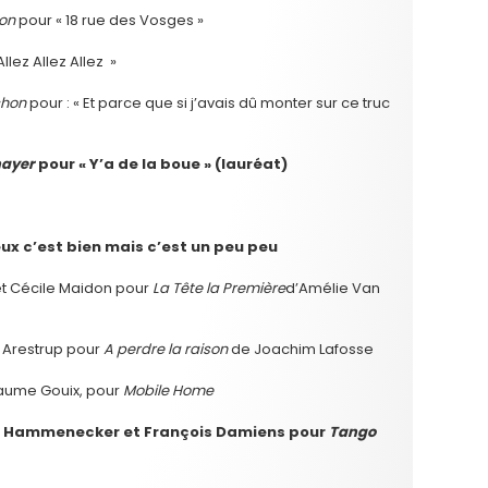
son
pour « 18 rue des Vosges »
llez Allez Allez »
chon
pour : « Et parce que si j’avais dû monter sur ce truc
mayer
pour « Y’a de la boue » (lauréat)
eux c’est bien mais c’est un peu peu
et Cécile Maidon pour
La Tête la Première
d’Amélie Van
s Arestrup pour
A perdre la raison
de Joachim Lafosse
llaume Gouix, pour
Mobile Home
Jan Hammenecker et François Damiens pour
Tango