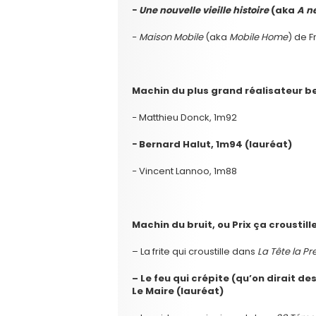
−
Une nouvelle vieille histoire
(aka
A n
−
Maison Mobile
(aka
Mobile Home
) de F
Machin du plus grand réalisateur b
− Matthieu Donck, 1m92
− Bernard Halut, 1m94 (lauréat)
− Vincent Lannoo, 1m88
Machin du bruit, ou Prix ça croustill
– La frite qui croustille dans
La Tête la P
– Le feu qui crépite (qu’on dirait d
Le Maire (lauréat)