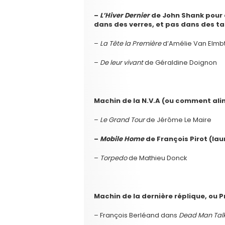
–
L’Hiver Dernier
de John Shank pour a
dans des verres, et pas dans des ta
–
La Tête la Première
d’Amélie Van Elmb
–
De leur vivant
de Géraldine Doignon
Machin de la N.V.A (ou comment ali
–
Le Grand Tour
de Jérôme Le Maire
–
Mobile Home
de François Pirot (lau
–
Torpedo
de Mathieu Donck
Machin de la dernière réplique, ou 
– François Berléand dans
Dead Man Tal