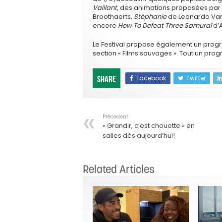
Vaillant
, des animations proposées par
Broothaerts,
Stéphanie
de Leonardo Van 
encore
How To Defeat Three Samuraï
d’A
Le Festival propose également un progra
section « Films sauvages ». Tout un pro
Facebook
Twitter
Share
Précedent
« Grandir, c’est chouette » en
salles dès aujourd’hui!
Related Articles