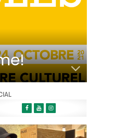
ème!
CIAL