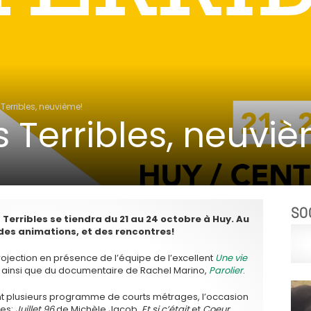
 Terribles, neuvième!
s Terribles, neuvi
SO
 Terribles se tiendra du 21 au 24 octobre à Huy. Au
des animations, et des rencontres!
ojection en présence de l’équipe de l’excellent
Une vie
, ainsi que du documentaire de Rachel Marino,
Parolier
.
nt plusieurs programme de courts métrages, l’occasion
ges:
Juillet 96
de Michèle Jacob,
Et si c’était
et
Coeur