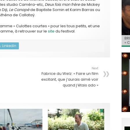
 les studio Caméra-etc,
Deux fois mon frère
de Mickey
Dijl,
Le Canapé
de Baptiste Sornin et Karim Barras ou
théna de Callataÿ.
mme « Culottes courtes » pour les tous petits, et une
gramme, à retrouver sur le
site
du festival.
BRI
Jo
BRI
« C
Ca
« C
ret
Hol
Ma
LinkedIn
du 
Next
Fabrice du Welz: « Faire un film
excitant, que j’aurais aimé voir
quand j’étais ado »