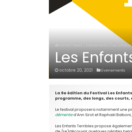
Home
/
News
/
Evenements
/
Les Enfants
Les Enfant
octobre 20, 2021
Evenements
La 9e édition du Festival Les Enfants
programme, des longs, des courts, 
Le festival proposera notamment une pr
démente
d’Ann Sirot et Raphaël Balboni
Les Enfants Terribles propose égaleme
de (re)découvrir quelques pépites bel