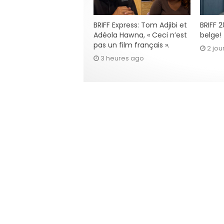
BRIFF Express: Tom Adjibi et
BRIFF 
Adéola Hawna, « Ceci n’est
belge!
pas un film français ».
2 jou
3 heures ago