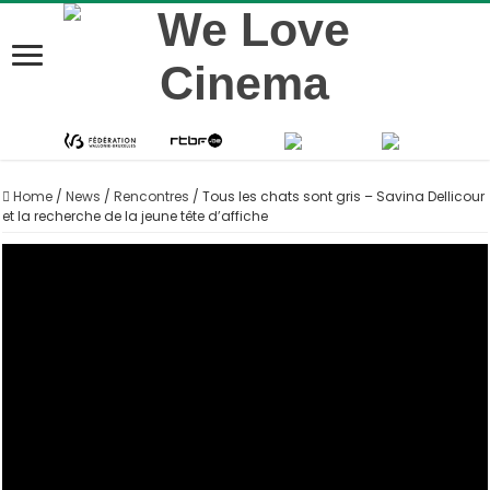
Home
/
News
/
Rencontres
/
Tous les chats sont gris – Savina Dellicour
et la recherche de la jeune tête d’affiche