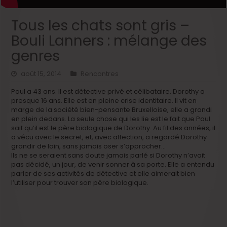
Tous les chats sont gris –
Bouli Lanners : mélange des
genres
août 15, 2014
Rencontres
Paul a 43 ans. Il est détective privé et célibataire. Dorothy a
presque 16 ans. Elle est en pleine crise identitaire. Il vit en
marge de la société bien-pensante Bruxelloise, elle a grandi
en plein dedans. La seule chose qui les lie est le fait que Paul
sait qu’il est le père biologique de Dorothy. Au fil des années, il
a vécu avec le secret, et, avec affection, a regardé Dorothy
grandir de loin, sans jamais oser s’approcher…
Ils ne se seraient sans doute jamais parlé si Dorothy n’avait
pas décidé, un jour, de venir sonner à sa porte. Elle a entendu
parler de ses activités de détective et elle aimerait bien
l’utiliser pour trouver son père biologique.