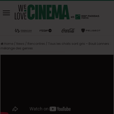
Home
/
News
/
Rencontres
/
Tous les chats sont gris – Bouli Lanners :
mélange des genres