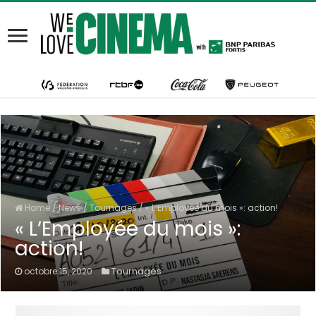
Home
/
News
/
Tournages
/
« L’Employée du mois »: action!
« L’Employée du mois »:
action!
Tournages
octobre 15, 2020