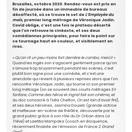
Bruxelles, octobre 2020. Rendez-vous est pris en
fin de journée dans un immeuble de bureaux
désaffecté, où se trouve le set de
L’Employée du
mois
, premier long métrage de Véronique Jadin.
Covid oblige, c’est une fois le plateau déserté
que l’on retrouve la cinéaste, et ses deux
comédiennes principales, pour faire le point sur
ce tournage haut en couleur, et visiblement en
rires.
« Qu’on rit un peu moins fort derrière le combo, merci! »
Quand les ingés son s’agacent gentiment parce qu’on
s’amuse trop bruyamment pendant les scènes, c’est
plutôt bon signe pour une comédie, et c’est une
anecdote qui revient à plusieurs reprises alors que l’on
rencontre Véronique Jadin, qui tourne ici son premier
long métrage (on se souvient des courts métrages
En
fanfare, Comme des héros
et
Ingrid fait son cinéma
, et
du doc consacré à Tsilla Chelton,
On est loin d’avoir fini
),
et ses deux héroïnes, Jasmina Douieb (grande actrice
et metteuse-en-scène de théâtre, découverte par le
grand public grâce à son rôle du Dr Orban dans
La
Trêve
) et Laetitia Mampaka (coach en éloquence,
récemment finaliste de l’émission de France 2
Grand
Oral).