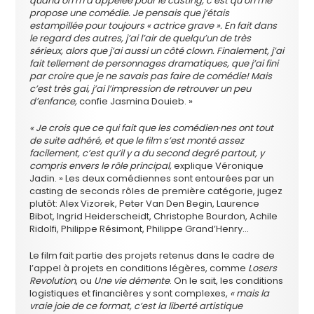
quand on m’a appelée pour le casting, c’est qu’on me
propose une comédie. Je pensais que j’étais
estampillée pour toujours « actrice grave ». En fait dans
le regard des autres, j’ai l’air de quelqu’un de très
sérieux, alors que j’ai aussi un côté clown. Finalement, j’ai
fait tellement de personnages dramatiques, que j’ai fini
par croire que je ne savais pas faire de comédie! Mais
c’est très gai, j’ai l’impression de retrouver un peu
d’enfance,
confie Jasmina Douieb. »
« Je crois que ce qui fait que les comédien·nes ont tout
de suite adhéré, et que le film s’est monté assez
facilement, c’est qu’il y a du second degré partout, y
compris envers le rôle principal,
explique Véronique
Jadin. » Les deux comédiennes sont entourées par un
casting de seconds rôles de première catégorie, jugez
plutôt: Alex Vizorek, Peter Van Den Begin, Laurence
Bibot, Ingrid Heiderscheidt, Christophe Bourdon, Achile
Ridolfi, Philippe Résimont, Philippe Grand’Henry…
Le film fait partie des projets retenus dans le cadre de
l’appel à projets en conditions légères, comme
Losers
Revolution
, ou
Une vie démente
. On le sait, les conditions
logistiques et financières y sont complexes,
« mais la
vraie joie de ce format, c’est la liberté artistique