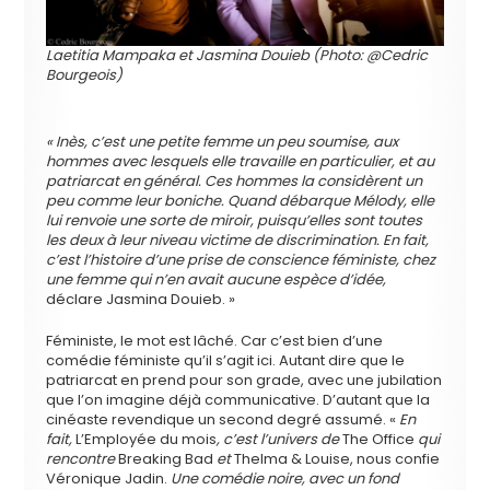
Laetitia Mampaka et Jasmina Douieb (Photo: @Cedric
Bourgeois)
« Inès, c’est une petite femme un peu soumise, aux
hommes avec lesquels elle travaille en particulier, et au
patriarcat en général. Ces hommes la considèrent un
peu comme leur boniche. Quand débarque Mélody, elle
lui renvoie une sorte de miroir, puisqu’elles sont toutes
les deux à leur niveau victime de discrimination. En fait,
c’est l’histoire d’une prise de conscience féministe, chez
une femme qui n’en avait aucune espèce d’idée,
déclare Jasmina Douieb. »
Féministe, le mot est lâché. Car c’est bien d’une
comédie féministe qu’il s’agit ici. Autant dire que le
patriarcat en prend pour son grade, avec une jubilation
que l’on imagine déjà communicative. D’autant que la
cinéaste revendique un second degré assumé. «
En
fait,
L’Employée du mois
, c’est l’univers de
The Office
qui
rencontre
Breaking Bad
et
Thelma & Louise, nous confie
Véronique Jadin.
Une comédie noire, avec un fond