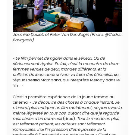
Jasmina Douieb et Peter Van Den Begin (Photo: @Cedric
Bourgeois)
« Le film permet de rigoler dans le sérieux. Ou de
sérieusement rigoler
!
En fait, c’est la rencontre de deux
femmes venues de deux mondes différents, et la
collision de leurs deux univers va faire des étincelles,
se
réjouit Laetitia Mampaka, qui interprète Mélody dans le
film. »
C’est la première expérience de la jeune femme au
cinéma. «
Je découvre des choses à chaque instant. Je
n’oserai plus critiquer un film maintenant, ou pas avec la
même légèreté en tous cas, autant dire que je regarde
mes séries d’un autre oeil
(rires).
Tout le monde en plus
est tellement patient, les acteurs sont tellement
incroyables. J’ai l’impression d’être passée de la
maternelle à l’université en quelques jours.
» C’est une