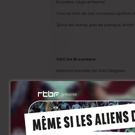
Bruxelles, Liège et Namur.
Voici le nom de ces nouveaux apôtres 
(pour les autres, pas de panique, le fil
UGC De Brouckère
Natacha Humblet de 1340 Ottignies
Elisabeth Debourse de 1040 Etterbeek
Amélie Fiévez d’Enghien
Nathalie Van Den Bossche de1480 Tubiz
Rémy Thiébault de Tournai