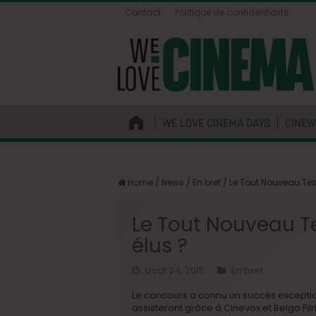
Contact
Politique de confidentialité
WE LOVE CINEMA DAYS
CINEW
Home
/
News
/
En bref
/
Le Tout Nouveau Test
Le Tout Nouveau Te
élus ?
août 24, 2015
En bref
Le concours a connu un succès exception
assisteront grâce à Cinevox et Belga F