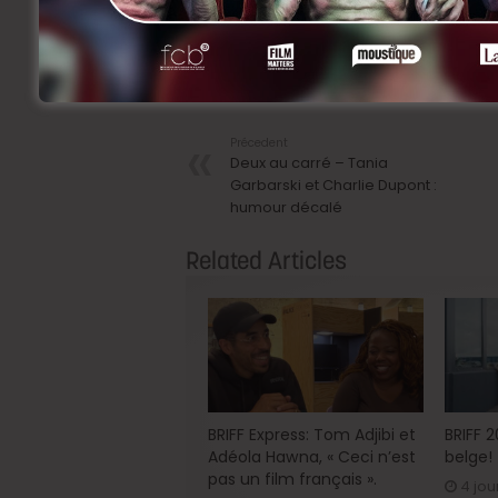
Bernard Bellefroid de Louvain-la-Neuve
Facebook
Twitter
Li
Share
Précedent
Deux au carré – Tania
Garbarski et Charlie Dupont :
humour décalé
Related Articles
BRIFF Express: Tom Adjibi et
BRIFF 
Adéola Hawna, « Ceci n’est
belge!
pas un film français ».
4 jou