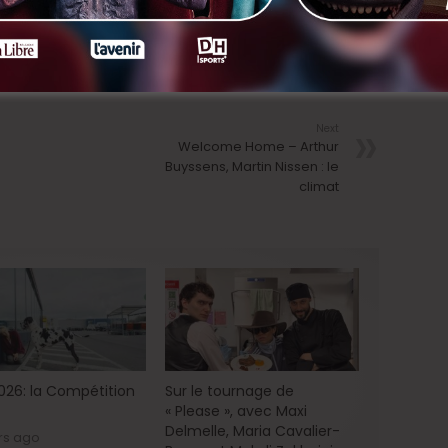
nkedIn
Next
Welcome Home – Arthur
Buyssens, Martin Nissen : le
climat
2026: la Compétition
Sur le tournage de
« Please », avec Maxi
Delmelle, Maria Cavalier-
rs ago