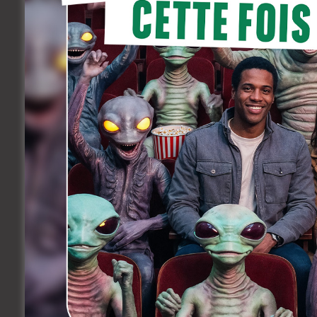
Kinepolis Liège
Jean-Pierre Colleye de 4020 Liège
Marielle Delorier de Flémall
Fabienne Noel de Nandrin
Catherine Goffart de 4000 Liège
Aude Labeye de 4000 Liège
Acinapolis Namur
Marie Kaufmann de Havelange
Philippe Joachim de Mettet
Gilles Delforge
Beatrice Francois