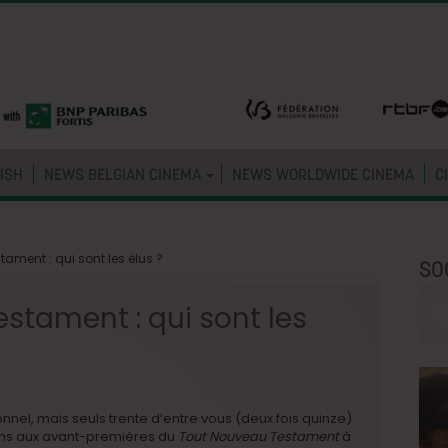
ISH
NEWS BELGIAN CINEMA
NEWS WORLDWIDE CINEMA
C
ament : qui sont les élus ?
SO
stament : qui sont les
nel, mais seuls trente d’entre vous (deux fois quinze)
ilms aux avant-premières du
Tout Nouveau Testament
à