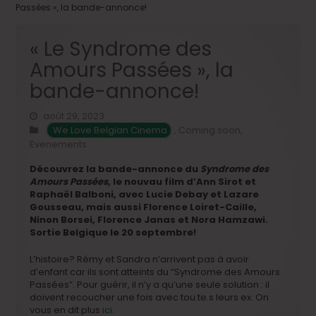
Passées », la bande-annonce!
« Le Syndrome des
Amours Passées », la
bande-annonce!
août 29, 2023
We Love Belgian Cinema
,
Coming soon
,
Evenements
Découvrez la bande-annonce du
Syndrome des
Amours Passées
, le nouvau film d’Ann Sirot et
Raphaël Balboni, avec Lucie Debay et Lazare
Gousseau, mais aussi Florence Loiret-Caille,
Ninon Borsei, Florence Janas et Nora Hamzawi.
Sortie Belgique le 20 septembre!
L’histoire? Rémy et Sandra n’arrivent pas à avoir
d’enfant car ils sont atteints du “Syndrome des Amours
Passées”. Pour guérir, il n’y a qu’une seule solution : il
doivent recoucher une fois avec tou.te.s leurs ex. On
vous en dit plus
ici
.