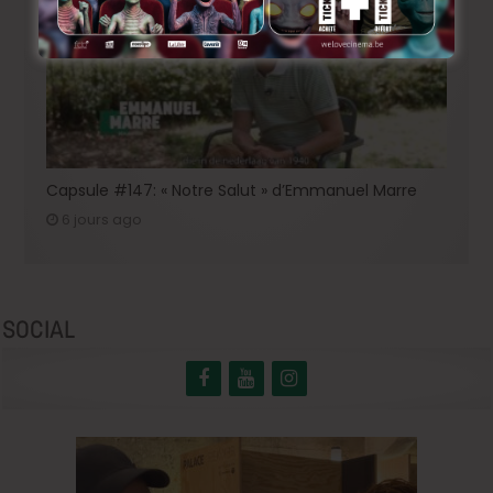
Capsule #147: « Notre Salut » d’Emmanuel Marre
6 jours ago
SOCIAL