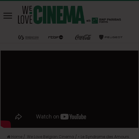
Home
/
We Love Belgian Cinema
/
« Le Syndrome des Amours