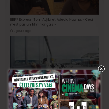
BRIFF Express: Tom Adjibi et Adéola Hawna, « Ceci
n’est pas un film français ».
2 jours ago
BRIFF 2026: la Compétition belge!
4 jours ago