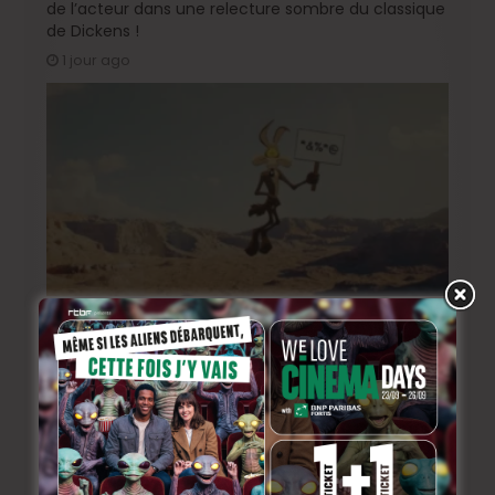
de l’acteur dans une relecture sombre du classique
de Dickens !
1 jour ago
« Coyote vs. Acme », le film maudit de Hollywood a
enfin une date de sortie !
4 jours ago