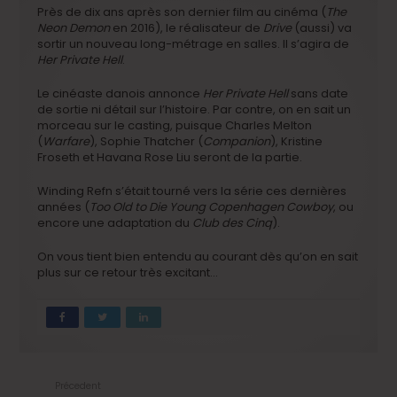
Près de dix ans après son dernier film au cinéma (
The
Neon Demon
en 2016), le réalisateur de
Drive
(aussi) va
sortir un nouveau long-métrage en salles. Il s’agira de
Her Private Hell
.
Le cinéaste danois annonce
Her Private Hell
sans date
de sortie ni détail sur l’histoire. Par contre, on en sait un
morceau sur le casting, puisque Charles Melton
(
Warfare
), Sophie Thatcher (
Companion
), Kristine
Froseth et Havana Rose Liu seront de la partie.
Winding Refn s’était tourné vers la série ces dernières
années (
Too Old to Die Young
Copenhagen Cowboy
, ou
encore une adaptation du
Club des Cinq
).
On vous tient bien entendu au courant dès qu’on en sait
plus sur ce retour très excitant…
Précedent