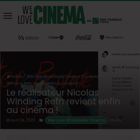
Home
/
We Love Worldwide Cinema
/
Le réalisateur Nicolas
Winding Refn revient enfin au cinéma !
Le réalisateur Nicolas
Winding Refn revient enfin
au cinéma !
 We Love Worldwide Cinema
News
avril 24, 2025
,