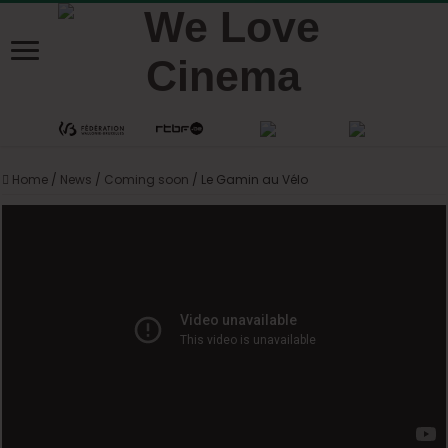
Home
/
News
/
Coming soon
/
Le Gamin au Vélo