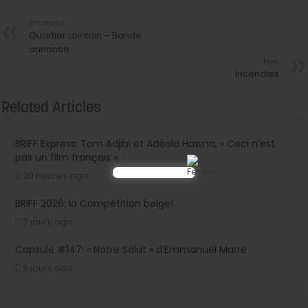
Précedent
Quartier Lointain – Bande
annonce
Next
Incendies
Related Articles
BRIFF Express: Tom Adjibi et Adéola Hawna, « Ceci n’est
pas un film français ».
20 heures ago
BRIFF 2026: la Compétition belge!
3 jours ago
Capsule #147: « Notre Salut » d’Emmanuel Marre
5 jours ago