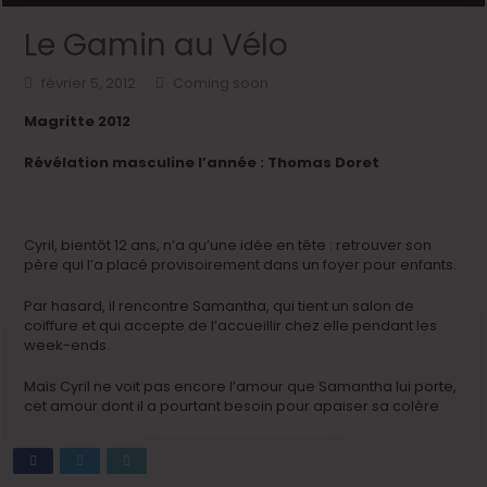
Le Gamin au Vélo
février 5, 2012
Coming soon
Magritte 2012
Révélation masculine l’année : Thomas Doret
Cyril, bientôt 12 ans, n’a qu’une idée en tête : retrouver son
père qui l’a placé provisoirement dans un foyer pour enfants.
Par hasard, il rencontre Samantha, qui tient un salon de
coiffure et qui accepte de l’accueillir chez elle pendant les
week-ends.
Mais Cyril ne voit pas encore l’amour que Samantha lui porte,
cet amour dont il a pourtant besoin pour apaiser sa colère