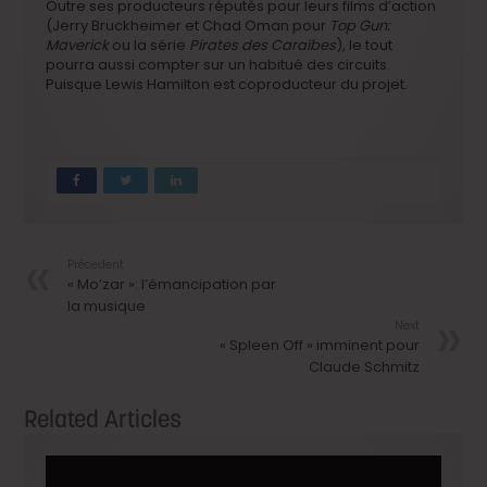
Outre ses producteurs réputés pour leurs films d’action
(Jerry Bruckheimer et Chad Oman pour
Top Gun:
Maverick
ou la série
Pirates des Caraïbes
), le tout
pourra aussi compter sur un habitué des circuits.
Puisque Lewis Hamilton est coproducteur du projet.
Précedent
« Mo’zar »: l’émancipation par
la musique
Next
« Spleen Off » imminent pour
Claude Schmitz
Related Articles