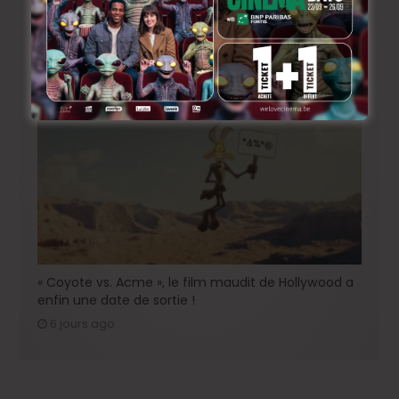
Johnny Depp en Ebenezer Scrooge: le grand retour
de l’acteur dans une relecture sombre du classique
de Dickens !
4 jours ago
« Coyote vs. Acme », le film maudit de Hollywood a
enfin une date de sortie !
6 jours ago