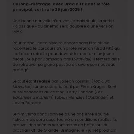
Ce long-métrage, avec Brad Pitt dans le rôle
principal, sortira le 25 juin 2025 !
Une bonne nouvelle n’arrivant jamais seule, la sortie
« classique » au cinéma sera doublée d’une version
IMAX.
Pour rappel, cette histoire encore sans titre officiel
racontera le parcours d’un pilote vétéran (Brad Pitt) qui
sort de sa retraite pour devenir le mentor d’un jeune
pilote, joué par Damsdon Idris (
Snowfall
). Il tentera ainsi
de retrouver sa gloire passée à travers son nouveau
protégé.
Le tout étant réalisé par Joseph Kosinski (
Top Gun:
Maverick
) sur un scénario écrit par Ehren Kruger. Sont
aussi annoncés au casting: Kerry Condon (
Les
Banshees d’Inisherin
) Tobias Menzies (
Outlander
) et
Javier Bardem.
Le film verra donc l’arrivée d’une onzième équipe
fictive, mais sera aussi tourné en conditions réelles. La
preuve: des scènes seront mises en boîte lors du
prochain GP de Grande-Bretagne, le 7 juillet prochain.