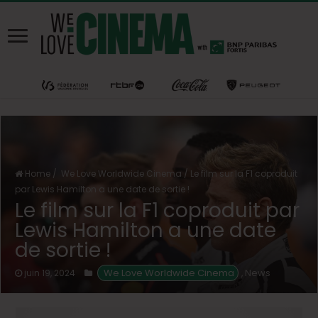
Home
/
We Love Worldwide Cinema
/
Le film sur la F1 coproduit
par Lewis Hamilton a une date de sortie !
Le film sur la F1 coproduit par
Lewis Hamilton a une date
de sortie !
 We Love Worldwide Cinema
News
juin 19, 2024
,