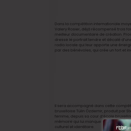
Dans la compétition internationale moy
Valery Rosier, déjà récompensé trois fois 
meilleur documentaire de création. Produ
dresse le portrait tendre et décalé d’une
radio locale qui leur apporte une énergi
par des bénévoles, qui crée un fort et in
Il sera accompagné dans cette compéti
bruxelloise Tülin Özdemir, produit par S
femme, depuis sa cour d’école bruxelloi
mémoire qui lui manque. Un voyage entre
culturel et identitaire.