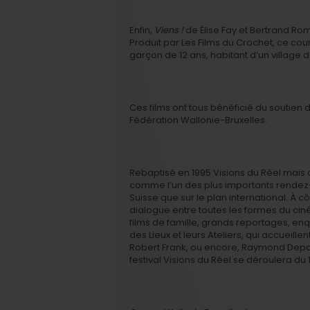
Enfin,
Viens !
de Élise Fay et Bertrand Rom
Produit par Les Films du Crochet, ce cou
garçon de 12 ans, habitant d’un villag
Ces films ont tous bénéficié du soutien 
Fédération Wallonie-Bruxelles.
Rebaptisé en 1995 Visions du Réel mais o
comme l’un des plus importants rendez-
Suisse que sur le plan international. À 
dialogue entre toutes les formes du cin
films de famille, grands reportages, enqu
des Lieux et leurs Ateliers, qui accuei
Robert Frank, ou encore, Raymond Depa
festival Visions du Réel se déroulera du 1