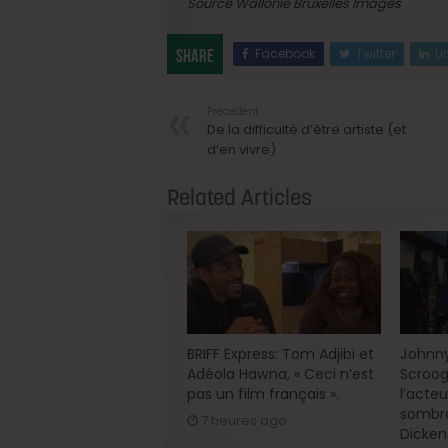
Source Wallonie Bruxelles Images
Facebook
Twitter
Li
Share
Précedent
De la difficulté d’être artiste (et
d’en vivre)
Related Articles
BRIFF Express: Tom Adjibi et
Johnny
Adéola Hawna, « Ceci n’est
Scroog
pas un film français ».
l’acte
sombre
7 heures ago
Dicken