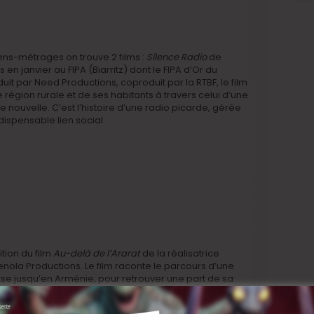
ens-métrages on trouve 2 films :
Silence Radio
de
en janvier au FIPA (Biarritz) dont le FIPA d’Or du
it par Need Productions, coproduit par la RTBF, le film
 région rurale et de ses habitants à travers celui d’une
e nouvelle. C’est l’histoire d’une radio picarde, gérée
dispensable lien social.
tion du film
Au-delà de l’Ararat
de la réalisatrice
tenola Productions. Le film raconte le parcours d’une
se jusqu’en Arménie, pour retrouver une part de sa
 rêve et réalité, où elle questionne son héritage