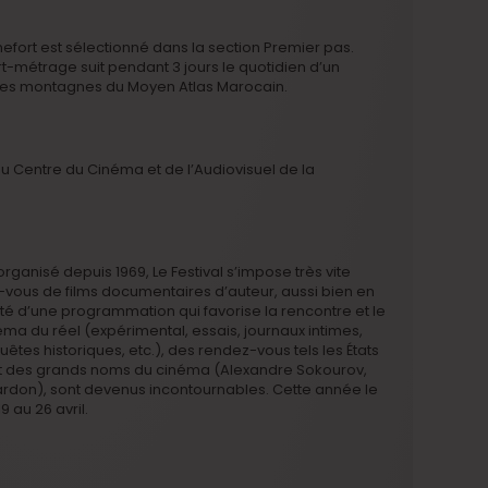
efort est sélectionné dans la section Premier pas.
rt-métrage suit pendant 3 jours le quotidien d’un
e des montagnes du Moyen Atlas Marocain.
du Centre du Cinéma et de l’Audiovisuel de la
rganisé depuis 1969, Le Festival s’impose très vite
vous de films documentaires d’auteur, aussi bien en
côté d’une programmation qui favorise la rencontre et le
éma du réel (expérimental, essais, journaux intimes,
êtes historiques, etc.), des rendez-vous tels les États
llent des grands noms du cinéma (Alexandre Sokourov,
rdon), sont devenus incontournables. Cette année le
9 au 26 avril.