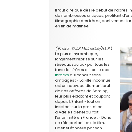
Il faut dire que dès le début de l’après-m
de nombreuses critiques, profitant d’une 
filmographie des frères, sont venues l
en fin de matinée.
( Photo : © J.P.Malherbe/N.L.P
.)
La plus dithyrambique,
largement reprise sur les
réseaux sociaux par tous les
fans des frères est celle des
Inrocks
qui conclut sans
ambages : « La Fille inconnue
est un nouveau diamant brut
de nos orfèvres de Seraing,
leur plus éclatant et coupant
depuis L’Enfant » tout en
insistant sur la prestation
d’Adèle Haenel qui fait
l’unanimité en France : « Dans
ce rôle portant tout le film,
Haenel étincelle par son