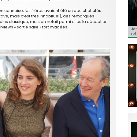
on cannoise, les frères avaient été un peu chahutés :
grave, mais c’est très inhabituel), des remarques
t plus classique, mais on notait parmi elles la déception
views « sortie salle » fort mitigées.
BRI
Jo
BRI
« C
Ca
« C
ret
Hol
Ma
du 