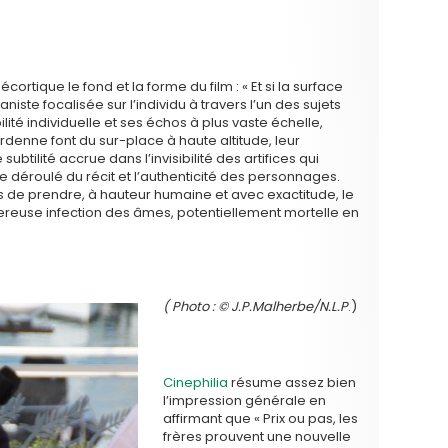
écortique le fond et la forme du film : « Et si la surface
niste focalisée sur l’individu à travers l’un des sujets
lité individuelle et ses échos à plus vaste échelle,
ardenne font du sur-place à haute altitude, leur
btilité accrue dans l’invisibilité des artifices qui
e déroulé du récit et l’authenticité des personnages.
 de prendre, à hauteur humaine et avec exactitude, le
reuse infection des âmes, potentiellement mortelle en
( Photo : © J.P.Malherbe/N.L.P
.)
Cinephilia
résume assez bien
l’impression générale en
affirmant que « Prix ou pas, les
frères prouvent une nouvelle