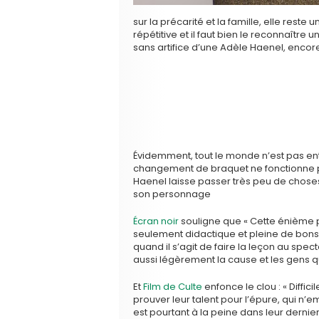
sur la précarité et la famille, elle reste
répétitive et il faut bien le reconnaîtr
sans artifice d’une Adèle Haenel, encor
Évidemment, tout le monde n’est pas e
changement de braquet ne fonctionne pa
Haenel laisse passer très peu de chose
son personnage
Écran noir
souligne que « Cette énième 
seulement didactique et pleine de bon
quand il s’agit de faire la leçon au specta
aussi légèrement la cause et les gens qu
Et
Film de Culte
enfonce le clou : « Diffici
prouver leur talent pour l’épure, qui n’e
est pourtant à la peine dans leur dernie