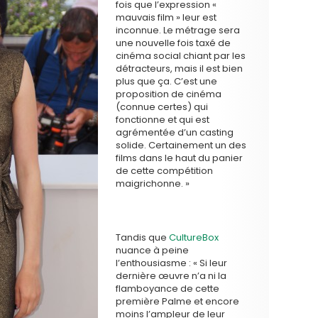
fois que l’expression «
mauvais film » leur est
inconnue. Le métrage sera
une nouvelle fois taxé de
cinéma social chiant par les
détracteurs, mais il est bien
plus que ça. C’est une
proposition de cinéma
(connue certes) qui
fonctionne et qui est
agrémentée d’un casting
solide. Certainement un des
films dans le haut du panier
de cette compétition
maigrichonne. »
Tandis que
CultureBox
nuance à peine
l’enthousiasme : « Si leur
dernière œuvre n’a ni la
flamboyance de cette
première Palme et encore
moins l’ampleur de leur