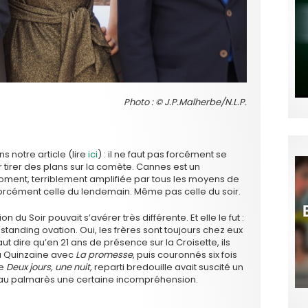
Photo : © J.P.Malherbe/N.L.P.
s notre article (lire
ici
) : il ne faut pas forcément se
 tirer des plans sur la comète. Cannes est un
ment, terriblement amplifiée par tous les moyens de
orcément celle du lendemain. Même pas celle du soir.
du Soir pouvait s’avérer très différente. Et elle le fut :
 standing ovation. Oui, les frères sont toujours chez eux
ut dire qu’en 21 ans de présence sur la Croisette, ils
 la Quinzaine avec
La promesse
, puis couronnés six fois
me
Deux jours, une nuit,
reparti bredouille avait suscité un
au palmarès une certaine incompréhension.