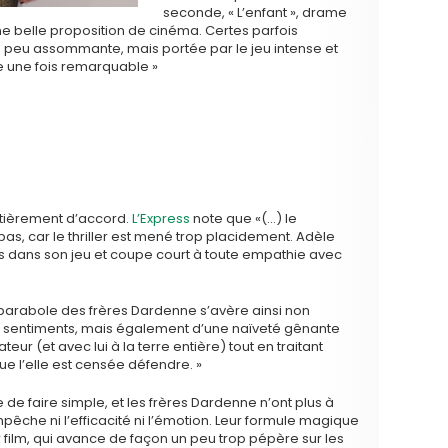
seconde, « L’enfant », drame
 une belle proposition de cinéma. Certes parfois
e un peu assommante, mais portée par le jeu intense et
e une fois remarquable »
ntièrement d’accord.
L’Express
note que «(…) le
s, car le thriller est mené trop placidement. Adèle
s dans son jeu et coupe court à toute empathie avec
parabole des frères Dardenne s’avère ainsi non
s sentiments, mais également d’une naïveté gênante
teur (et avec lui à la terre entière) tout en traitant
e l’elle est censée défendre. »
le de faire simple, et les frères Dardenne n’ont plus à
mpêche ni l’efficacité ni l’émotion. Leur formule magique
r film, qui avance de façon un peu trop pépère sur les