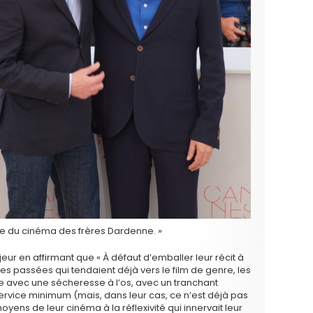
orce du cinéma des frères Dardenne. »
eur en affirmant que « À défaut d’emballer leur récit à
tes passées qui tendaient déjà vers le film de genre, les
e avec une sécheresse à l’os, avec un tranchant
 service minimum (mais, dans leur cas, ce n’est déjà pas
moyens de leur cinéma à la réflexivité qui innervait leur