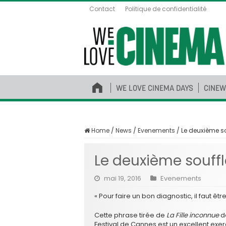
Contact
Politique de confidentialité
WE LOVE CINEMA DAYS
CINEW
Home
/
News
/
Evenements
/
Le deuxième so
Le deuxième souffle
mai 19, 2016
Evenements
« Pour faire un bon diagnostic, il faut êtr
Cette phrase tirée de
La Fille inconnue
de
Festival de Cannes est un excellent exe