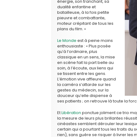
énergie, son tranchant, sa
dualité enfantine et
batailleuse, à la fois petite
pieuvre et combattante,
moteur crépitant de tous les
plans du film. »
Le Monde
est à peine moins
enthousiaste : « Plus posée
qu’à l’ordinaire, plus
classique en un sens, la mise
en scène fait la part belle au
soin, à l’écoute, aux liens qui
se tissent entre les gens.
L’émotion vive affleure quand
la caméra s’attarde sur les
gestes du médecin, sur la
douceur qu’elle dispense à
ses patients ; on retrouve là toute la f
Et
Libération
ponctue joliment ce trio maj
la mesure de leurs plus brillantes réussi
cinéastes semblent dérouler leur lexiqu
certain qui a pourtant tous les traits du
rien), sans guère se risquer à livrer les 