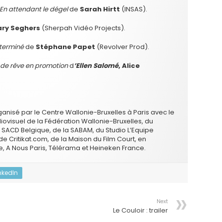
En attendant le dégel
de
Sarah Hirtt
(INSAS).
ry Seghers
(Sherpah Vidéo Projects).
éterminé
de
Stéphane Papet
(Revolver Prod).
 de rêve en promotion
d
’Ellen Salomé
, Alice
organisé par le Centre Wallonie-Bruxelles à Paris avec le
iovisuel de la Fédération Wallonie-Bruxelles, du
 SACD Belgique, de la SABAM, du Studio L’Equipe
de Critikat.com, de la Maison du Film Court, en
e, A Nous Paris, Télérama et Heineken France.
nkedIn
Next
Le Couloir : trailer