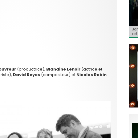
Jo
BRI
« C
Ca
« T
ret
Hol
Ma
dol
du 
l’a
ouvreur
(productrice),
Blandine Lenoir
(actrice et
riste),
David Reyes
(compositeur) et
Nicolas Robin