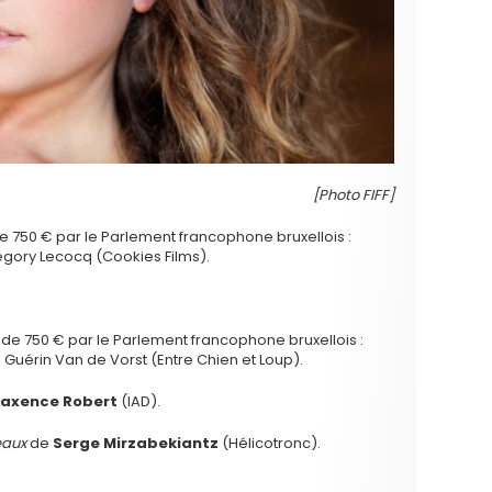
[Photo FIFF]
 de 750 € par le Parlement francophone bruxellois :
gory Lecocq (Cookies Films).
é de 750 € par le Parlement francophone bruxellois :
Guérin Van de Vorst (Entre Chien et Loup).
axence Robert
(IAD).
eaux
de
Serge Mirzabekiantz
(Hélicotronc).