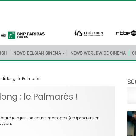
ISH
NEWS BELGIAN CINEMA
NEWS WORLDWIDE CINEMA
C
 dit long : le Palmarès !
SO
long : le Palmarès !
 clôturé le 8 juin. 38 courts métrages (co)produits en
tition.