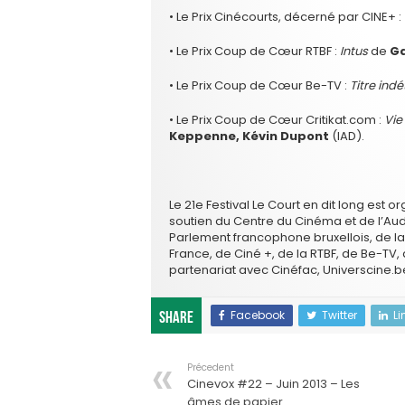
• Le Prix Cinécourts, décerné par CINE+ :
• Le Prix Coup de Cœur RTBF :
Intus
de
Ga
• Le Prix Coup de Cœur Be-TV :
Titre ind
• Le Prix Coup de Cœur Critikat.com :
Vie
Keppenne, Kévin Dupont
(IAD).
Le 21e Festival Le Court en dit long est 
soutien du Centre du Cinéma et de l’Aud
Parlement francophone bruxellois, de la
France, de Ciné +, de la RTBF, de Be-TV, 
partenariat avec Cinéfac, Universcine.b
Facebook
Twitter
Li
Share
Précedent
Cinevox #22 – Juin 2013 – Les
âmes de papier