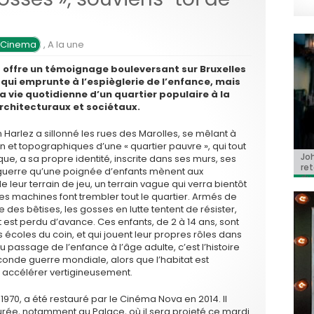
 Cinema
,
A la une
 offre un témoignage bouleversant sur Bruxelles
, qui emprunte à l’espièglerie de l’enfance, mais
la vie quotidienne d’un quartier populaire à la
rchitecturaux et sociétaux.
Harlez a sillonné les rues des Marolles, se mêlant à
in et topographiques d’une « quartier pauvre », qui tout
Jo
BRI
« C
Ca
« T
ue, a sa propre identité, inscrite dans ses murs, ses
ret
Hol
Ma
dol
la guerre qu’une poignée d’enfants mènent aux
du 
l’a
eur terrain de jeu, un terrain vague qui verra bientôt
les machines font trembler tout le quartier. Armés de
e des bêtises, les gosses en lutte tentent de résister,
est perdu d’avance. Ces enfants, de 2 à 14 ans, sont
s écoles du coin, et qui jouent leur propres rôles dans
e du passage de l’enfance à l’âge adulte, c’est l’histoire
econde guerre mondiale, alors que l’habitat est
à accélérer vertigineusement.
n 1970, a été restauré par le Cinéma Nova en 2014. Il
aurée, notamment au Palace, où il sera projeté ce mardi