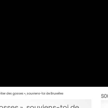
ntier des gosses », souviens-toi de Bruxelles
SO
osses », souviens-toi de