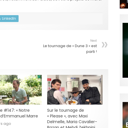
LinkedIn
Next
Le tournage de « Dune 3 » est
parti !
e #147: « Notre
Sur le tournage de
» d’Emmanuel Marre
« Please », avec Maxi
Delmelle, Maria Cavalier-
rs ago
Bazan et Mehdi Zekhnini