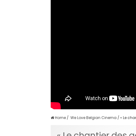
Home
/
We Love Belgian Cinema
/
« Le cha
« Le chantier des g