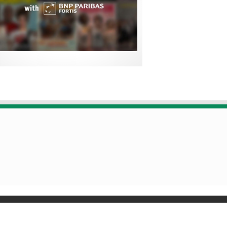
Designed by
Poids Plume
- Web by
Point Be