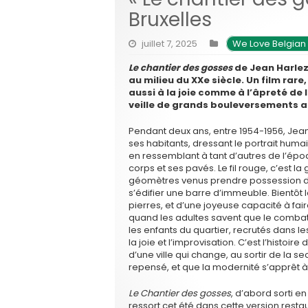
Bruxelles
juillet 7, 2025
We Love Belgian
Le chantier des gosses
de Jean Harlez
au milieu du XXe siècle. Un film rare
aussi à la joie comme à l’âpreté de 
veille de grands bouleversements a
Pendant deux ans, entre 1954-1956, Jean 
ses habitants, dressant le portrait huma
en ressemblant à tant d’autres de l’époq
corps et ses pavés. Le fil rouge, c’est 
géomètres venus prendre possession de l
s’édifier une barre d’immeuble. Bientôt 
pierres, et d’une joyeuse capacité à fair
quand les adultes savent que le combat 
les enfants du quartier, recrutés dans le
la joie et l’improvisation. C’est l’histoir
d’une ville qui change, au sortir de la s
repensé, et que la modernité s’apprêt 
Le Chantier des gosses
, d’abord sorti e
ressort cet été dans cette version rest