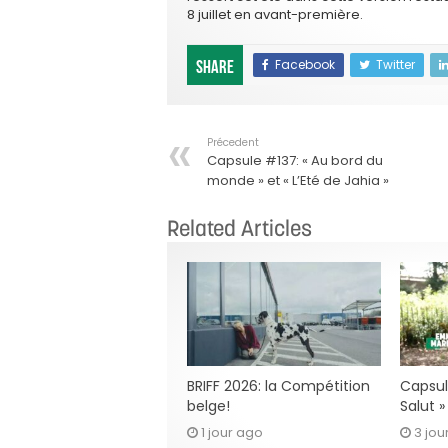
8 juillet en avant-première.
Facebook
Twitter
Share
Précedent
Capsule #137: « Au bord du
monde » et « L’Eté de Jahia »
Related Articles
BRIFF 2026: la Compétition
Capsul
belge!
Salut 
1 jour ago
3 jou