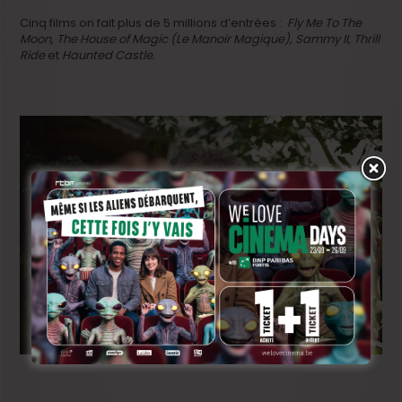
Cinq films on fait plus de 5 millions d’entrées :
Fly Me To The
Moon, The House of Magic (Le Manoir Magique), Sammy II, Thrill
Ride
et
Haunted Castle.