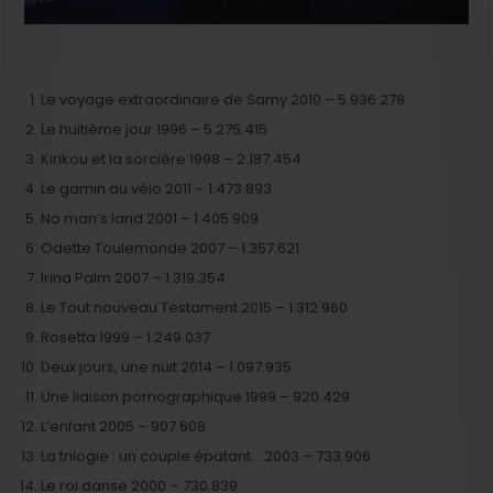
Le voyage extraordinaire de Samy 2010 – 5.936.278
Le huitième jour 1996 – 5.275.415
Kirikou et la sorcière 1998 – 2.187.454
Le gamin au vélo 2011 – 1.473.893
No man’s land 2001 – 1.405.909
Odette Toulemonde 2007 – 1.357.621
Irina Palm 2007 – 1.319.354
Le Tout nouveau Testament 2015 – 1.312.960
Rosetta 1999 – 1.249.037
Deux jours, une nuit 2014 – 1.097.935
Une liaison pornographique 1999 – 920.429
L’enfant 2005 – 907.608
La trilogie : un couple épatant… 2003 – 733.906
Le roi danse 2000 – 730.839