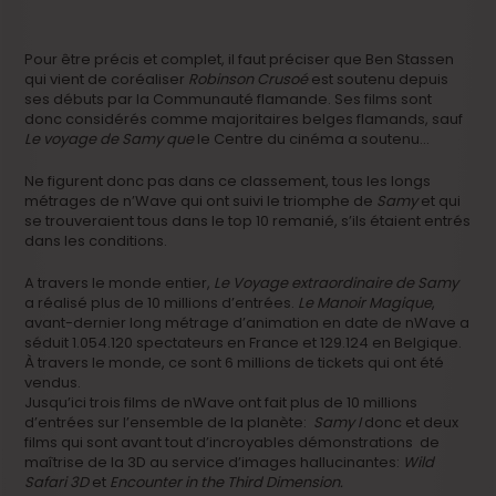
Pour être précis et complet, il faut préciser que Ben Stassen
qui vient de coréaliser
Robinson Crusoé
est soutenu depuis
ses débuts par la Communauté flamande. Ses films sont
donc considérés comme majoritaires belges flamands, sauf
Le voyage de Samy que
le Centre du cinéma a soutenu…
Ne figurent donc pas dans ce classement, tous les longs
métrages de n’Wave qui ont suivi le triomphe de
Samy
et qui
se trouveraient tous dans le top 10 remanié, s’ils étaient entrés
dans les conditions.
A travers le monde entier,
Le Voyage extraordinaire de Samy
a réalisé plus de 10 millions d’entrées.
Le Manoir Magique
,
avant-dernier long métrage d’animation en date de nWave a
séduit 1.054.120 spectateurs en France et 129.124 en Belgique.
À travers le monde, ce sont 6 millions de tickets qui ont été
vendus.
Jusqu’ici trois films de nWave ont fait plus de 10 millions
d’entrées sur l’ensemble de la planète:
Samy I
donc et deux
films qui sont avant tout d’incroyables démonstrations de
maîtrise de la 3D au service d’images hallucinantes:
Wild
Safari 3D
et
Encounter in the Third Dimension.