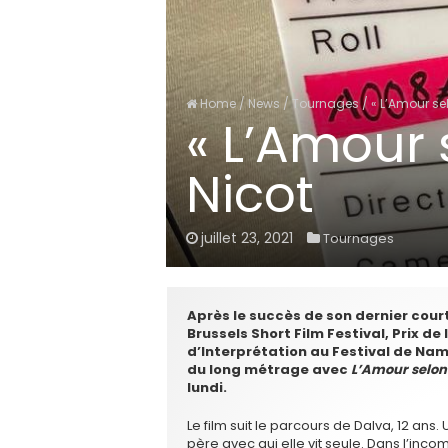
Home
/
News
/
Tournages
/
« L’Amour se
« L’Amour
Nicot
juillet 23, 2021
Tournages
Après le succès de son dernier cou
Brussels Short Film Festival, Prix de
d’Interprétation au Festival de Nam
du long métrage avec
L’Amour selon
lundi.
Le film suit le parcours de Dalva, 12 ans.
père avec qui elle vit seule. Dans l’inc