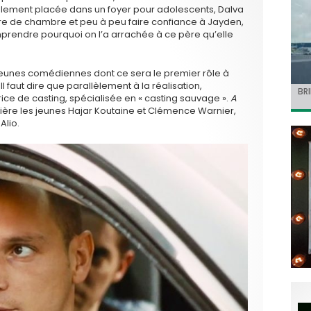
utalement placée dans un foyer pour adolescents, Dalva
aire de chambre et peu à peu faire confiance à Jayden,
mprendre pourquoi on l’a arrachée à ce père qu’elle
 jeunes comédiennes dont ce sera le premier rôle à
l faut dire que parallèlement à la réalisation,
BRI
« C
Ca
« T
« N
ce de casting, spécialisée en « casting sauvage ».
A
Hol
Ma
dol
de 
mière les jeunes Hajar Koutaine et Clémence Warnier,
l’a
Alio.