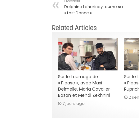
Précedent
Delphine Lehericey tourne sa
« Last Dance »
Related Articles
Sur le tournage de
Sur le
« Please », avec Maxi
« Pleas
Delmelle, Maria Cavalier-
Rupric
Bazan et Mehdi Zekhnini
2 se
7 jours ago