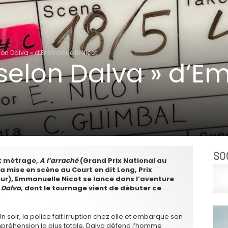
lon Dalva » d’Emmanuelle Nicot
 selon Dalva » d’
SO
rt métrage,
A l’arraché
(Grand Prix National au
 la mise en scène au Court en dit Long, Prix
ur), Emmanuelle Nicot se lance dans l’aventure
 Dalva
, dont le tournage vient de débuter ce
 Un soir, la police fait irruption chez elle et embarque son
ompréhension la plus totale, Dalva défend l’homme