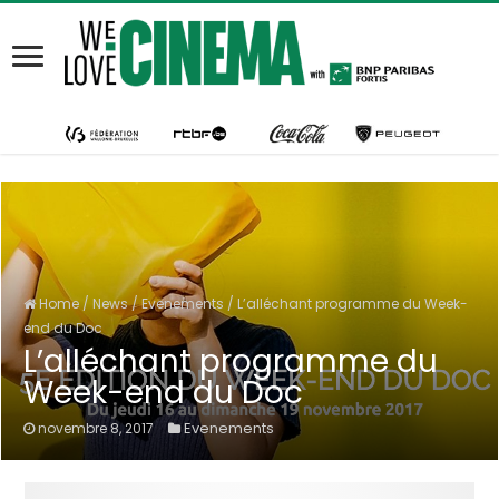
Home
/
News
/
Evenements
/
L’alléchant programme du Week-
end du Doc
L’alléchant programme du
Week-end du Doc
Evenements
novembre 8, 2017