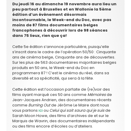
Du jeudi 16 au dimanche 19 novembre aura lieu un
peu partout à Bruxelles et en Wallonie la 5ème
édition d’un évènement désormais
incontournable, le Week-end du Doc, avec pas
moins de 87 films documentaires belges
francophones à découvrir lors de 98 séances
dans 75 lieux, rien que ça!
Cette 5e édition s’annonce particulière, puisqu’elle
s’inscrit dans le cadre de l’opération 50/50 : Cinquante
ans de cinéma belge, Cinquante ans de découvertes.
Sur les plus de 563 documentaires majoritaires belges
produits en 50 ans, le Week-end du Doc en
programmera 87 ! C’est le cinéma du réel, dans sa
diversité et sa spécificité, qui sera à la fête.
Cette édition est l’occasion parfaite de (re)voir des
films ayant marqué ces 50 ans comme
Mémoires
de
Jean-Jacques Andrien, des documentaires récents
comme
Burning Out
de Jérôme Le Maire dont nous
vous parlions
ici
ou
Celui qui sait saura qui je suis
de
Sarah Moon Howe, des films d’archives de et sur le
Marquis de Wavrin, des documentaires indépendants
ou des films encore d’écoles ou d’ateliers.