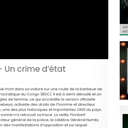
Jo
BRI
« C
Ca
« T
ret
Hol
Ma
dol
du 
l’a
– Un crime d’état
uvé mort dans sa voiture sur une route de la banlieue de
mocratique du Congo (RDC). Il est à demi dénudé et on
gles de femme, ce qui accrédite la version officielle
 Chebeya, activiste des droits de l’homme et directeur
x », une des plus historiques et importantes ONG du pays.
sonne n’a retrouvé sa trace. La veille, Floribert
teur général de la police, le célèbre Général Numbi,
n des manifestations d’opposition et sur lequel