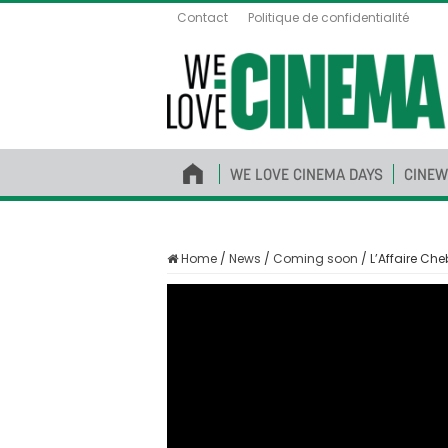
Contact
Politique de confidentialité
WE LOVE CINEMA DAYS
CINEW
Home
/
News
/
Coming soon
/
L’Affaire Ch