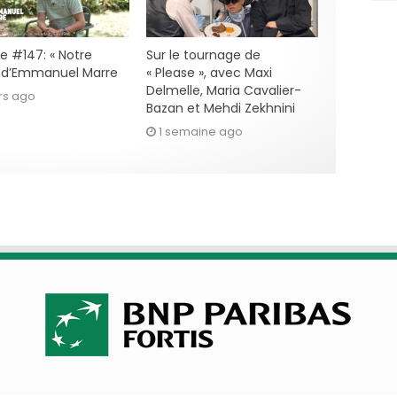
e #147: « Notre
Sur le tournage de
» d’Emmanuel Marre
« Please », avec Maxi
Delmelle, Maria Cavalier-
rs ago
Bazan et Mehdi Zekhnini
1 semaine ago