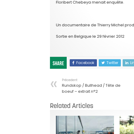
Floribert Chebeya menait enquête.
Un documentaire de Thierry Michel produ
Sortie en Belgique le 29 février 2012
Facebook
Twitter
Li
Share
Précedent
Rundskop / Bullhead / Tête de
boeuf – extrait n°2
Related Articles