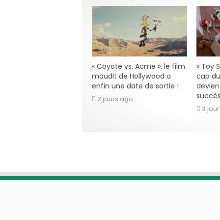
« Coyote vs. Acme », le film
« Toy S
maudit de Hollywood a
cap du 
enfin une date de sortie !
devien
succès
2 jours ago
3 jou