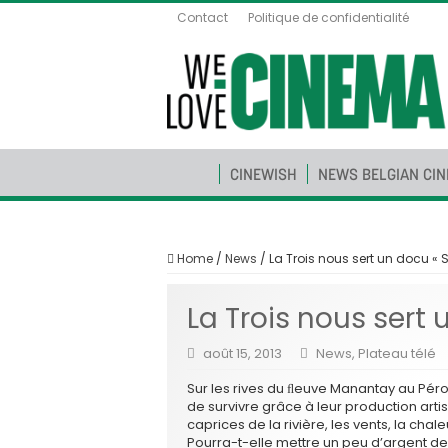
Contact
Politique de confidentialité
CINEWISH
NEWS BELGIAN CI
Home
/
News
/
La Trois nous sert un docu « 
La Trois nous sert 
août 15, 2013
News
,
Plateau télé
Sur les rives du ﬂeuve Manantay au Pér
de survivre grâce à leur production arti
caprices de la rivière, les vents, la chal
Pourra-t-elle mettre un peu d’argent de 