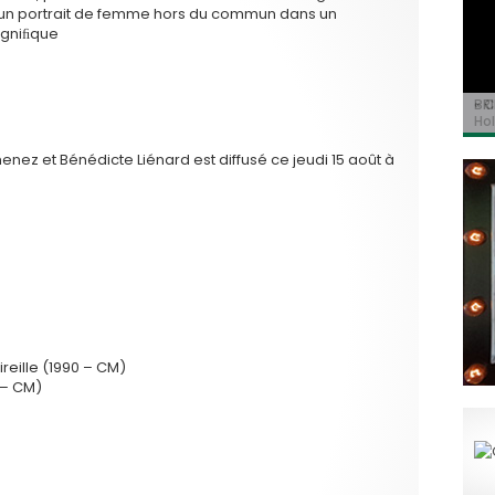
 un portrait de femme hors du commun dans un
agniﬁque
BRI
« C
Ca
« T
« N
Hol
Ma
dol
de 
l’a
menez et Bénédicte Liénard est diffusé ce jeudi 15 août à
ireille (1990 – CM)
2 – CM)