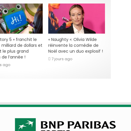
tory 5 » franchit le
« Naughty »: Olivia Wilde
milliard de dollars et
réinvente la comédie de
t le plus grand
Noël avec un duo explosif !
 de l’année !
7 jours ago
rs ago