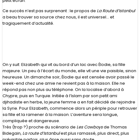
petit écran.
Ce succès n’est pas surprenant : le propos de
La Route d’Istanbul
a beau trouver sa source chez nous, il est universel… et
tragiquement d’actualité.
On y suit Elizabeth qui vit au bord d’un lac avec Élodie, sa fille
majeure. Un peu à l’écart du monde, elle vit une vie paisible, sinon
heureuse. Un dimanche soir, Élodie qui est censée avoir passé le
week-end chez une amie ne revient pas à la maison. Elle ne
répond pas non plus au téléphone. On la localise d’abord à
Chypre, puis en Turquie. Initiée à l’Islam par son petit ami
djihadiste en herbe, la jeune femme a en fait décidé de rejoindre
la Syrie. Pour Elizabeth, commence alors un périple pour retrouver
sa fille et la ramener à la maison. L’aventure sera longue,
compliquée et dangereuse.
Très (trop ?) proche du scénario de
Les Cowboys
de Thomas
Bidegain,
La route d’Istanbul
est plus ramassé, plus direct, plus
prévisible parfois, plus âpre aussi sans doute.