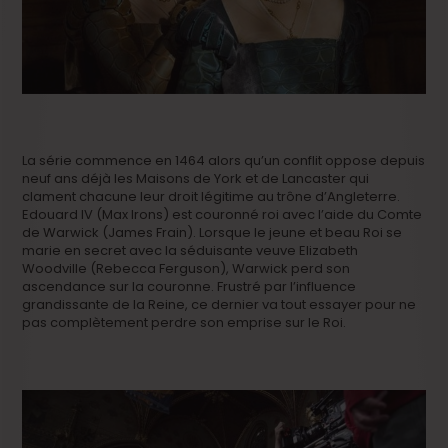
La série commence en 1464 alors qu’un conflit oppose depuis
neuf ans déjà les Maisons de York et de Lancaster qui
clament chacune leur droit légitime au trône d’Angleterre.
Edouard IV (Max Irons) est couronné roi avec l’aide du Comte
de Warwick (James Frain). Lorsque le jeune et beau Roi se
marie en secret avec la séduisante veuve Elizabeth
Woodville (Rebecca Ferguson), Warwick perd son
ascendance sur la couronne. Frustré par l’influence
grandissante de la Reine, ce dernier va tout essayer pour ne
pas complètement perdre son emprise sur le Roi.