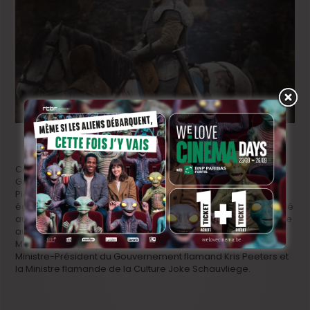
Cette série de prestige est une coproduction entre John
Griffin de la maison de production britannique Company
Pictures et Eurydice Gysel de Czar TV à Bruxelles. La VRT est
également partenaire.
BNP Paribas Fortis Film Fund
a aidé
au financement via le Tax Shelter belge. Elle a vu le jour grâce
au soutien du VAF/Fonds Média de la Ministre flamande des
Médias Ingrid Lieten et de Screen Flanders, une initiative du
Ministre-Président du Gouvernement flamand Kris Peeters et
la Ministre flamande de la Culture Joke Schauvliege.