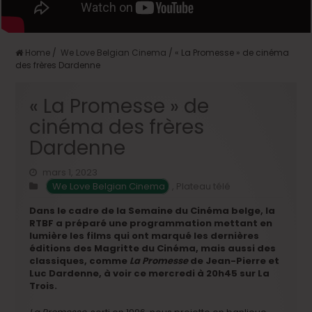
Home
/
We Love Belgian Cinema
/
« La Promesse » de cinéma
des frères Dardenne
« La Promesse » de
cinéma des frères
Dardenne
mars 1, 2023
We Love Belgian Cinema
,
Plateau télé
Dans le cadre de la Semaine du Cinéma belge, la
RTBF a préparé une programmation mettant en
lumière les films qui ont marqué les dernières
éditions des Magritte du Cinéma, mais aussi des
classiques, comme
La Promesse
de Jean-Pierre et
Luc Dardenne, à voir ce mercredi à 20h45 sur La
Trois.