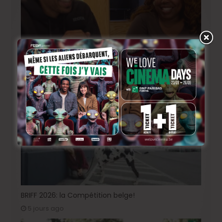
BRIFF Express: Tom Adjibi et Adéola Hawna, « Ceci
n’est pas un film français ».
3 jours ago
BRIFF 2026: la Compétition belge!
5 jours ago