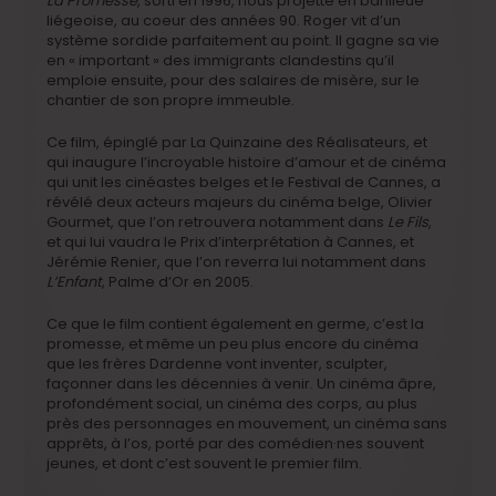
La Promesse
, sorti en 1996, nous projette en banlieue
liégeoise, au coeur des années 90. Roger vit d’un
système sordide parfaitement au point. Il gagne sa vie
en « important » des immigrants clandestins qu’il
emploie ensuite, pour des salaires de misère, sur le
chantier de son propre immeuble.
Ce film, épinglé par La Quinzaine des Réalisateurs, et
qui inaugure l’incroyable histoire d’amour et de cinéma
qui unit les cinéastes belges et le Festival de Cannes, a
révélé deux acteurs majeurs du cinéma belge, Olivier
Gourmet, que l’on retrouvera notamment dans
Le Fils
,
et qui lui vaudra le Prix d’interprétation à Cannes, et
Jérémie Renier, que l’on reverra lui notamment dans
L’Enfant
, Palme d’Or en 2005.
Ce que le film contient également en germe, c’est la
promesse, et même un peu plus encore du cinéma
que les frères Dardenne vont inventer, sculpter,
façonner dans les décennies à venir. Un cinéma âpre,
profondément social, un cinéma des corps, au plus
près des personnages en mouvement, un cinéma sans
apprêts, à l’os, porté par des comédien·nes souvent
jeunes, et dont c’est souvent le premier film.