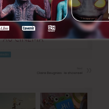
nkedIn
Next
Claire Beugnies : le showreel