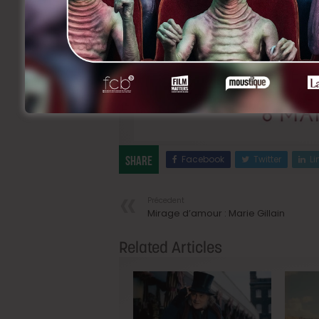
Facebook
Twitter
Li
Share
Précedent
Mirage d’amour : Marie Gillain
Related Articles