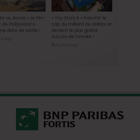
e vs. Acme », le film
« Toy Story 5 » franchit le
 de Hollywood a
cap du milliard de dollars et
ne date de sortie !
devient le plus grand
succès de l’année !
rs ago
5 jours ago