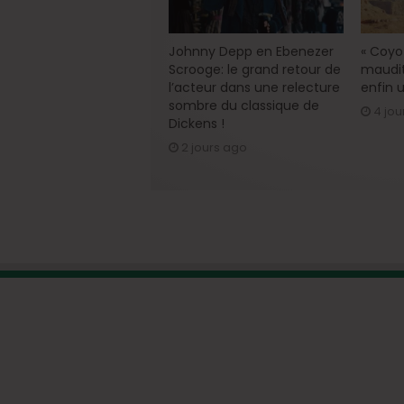
Johnny Depp en Ebenezer
« Coyot
Scrooge: le grand retour de
maudit
l’acteur dans une relecture
enfin u
sombre du classique de
4 jou
Dickens !
2 jours ago